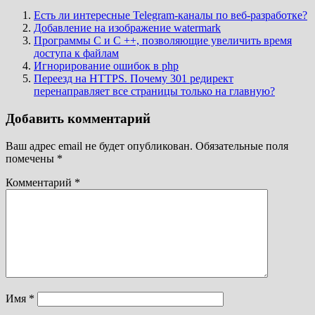
Есть ли интересные Telegram-каналы по веб-разработке?
Добавление на изображение watermark
Программы C и C ++, позволяющие увеличить время
доступа к файлам
Игнорирование ошибок в php
Переезд на HTTPS. Почему 301 редирект
перенаправляет все страницы только на главную?
Добавить комментарий
Ваш адрес email не будет опубликован.
Обязательные поля
помечены
*
Комментарий
*
Имя
*