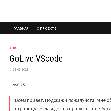
Перейти
к
содержимому
ГЛАВНАЯ
О ПРОЕКТЕ
PHP
GoLive VScode
11.03.2021
Leva123
Всем привет. Подскажи пожалуйста. Мне о
страницу когда я делаю правки в коде. Уста