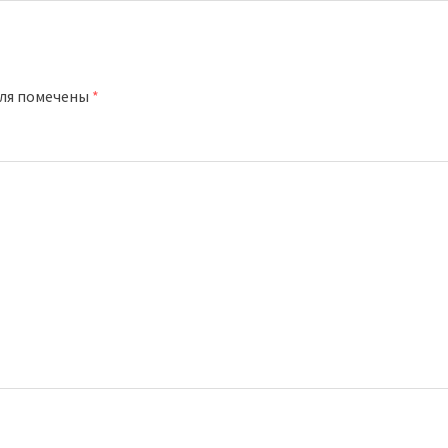
оля помечены
*