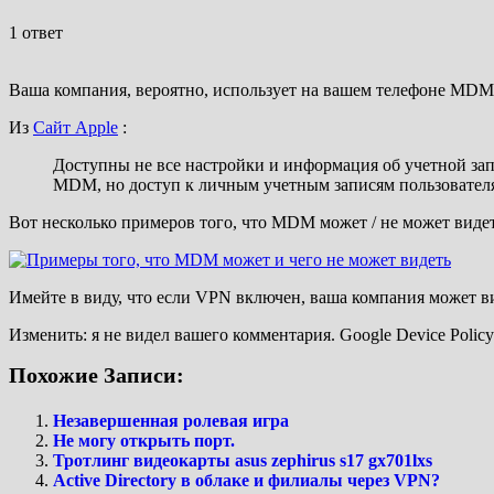
1 ответ
Ваша компания, вероятно, использует на вашем телефоне MDM
Из
Сайт Apple
:
Доступны не все настройки и информация об учетной за
MDM, но доступ к личным учетным записям пользователя
Вот несколько примеров того, что MDM может / не может видет
Имейте в виду, что если VPN включен, ваша компания может вид
Изменить: я не видел вашего комментария. Google Device Polic
Похожие Записи:
Незавершенная ролевая игра
Не могу открыть порт.
Тротлинг видеокарты asus zephirus s17 gx701lxs
Active Directory в облаке и филиалы через VPN?