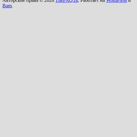
Авторские права © 2026
TheFAQ.ru
. Работает на
WordPress
и
Bam
.