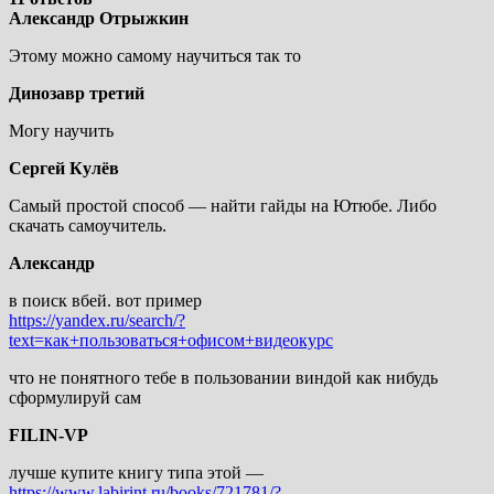
Александр Отрыжкин
Этому можно самому научиться так то
Динозавр третий
Могу научить
Сергей Кулёв
Самый простой способ — найти гайды на Ютюбе. Либо
скачать самоучитель.
Александр
в поиск вбей. вот пример
https://yandex.ru/search/?
text=как+пользоваться+офисом+видеокурс
что не понятного тебе в пользовании виндой как нибудь
сформулируй сам
FILIN-VP
лучше купите книгу типа этой —
https://www.labirint.ru/books/721781/?