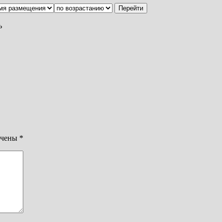
ь
ечены
*