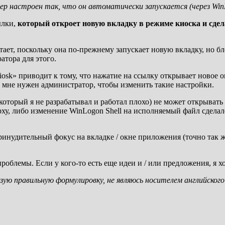
 настроен так, что он автоматически запускается (через WinLo
ылки,
который откроет новую вкладку в режиме киоска и сде
отает, поскольку она по-прежнему запускает новую вкладку, но 
атора для этого.
osk» приводит к тому, что нажатие на ссылку открывает новое 
ак мне нужен администратор, чтобы изменить такие настройки.
который я не разрабатывал и работал плохо) не может открывать
ерху, либо изменение WinLogon Shell на исполняемый файл сдела
нудительный фокус на вкладке / окне приложения (точно так же, к
 проблемы. Если у кого-то есть еще идеи и / или предложения, я 
ьзую правильную формулировку, не являюсь носителем английского