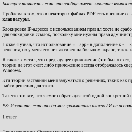
Быстрая точность, если это вообще имеет значение: компьютер
Проблема в том, что в некоторых файлах PDF есть внешние сс
клавиатуры.
Блокировка IP-адресов с использованием правил хоста не сраб
для блокировки ссылок, поскольку мне нужны права администр
Позже я узнал, что использование «—app» в дополнение к «—ki
решения, но у меня его нет. активен на большом экране, так к
Я также заметил, что предыдущее приложение (это был «.exe», 
теории на этот счет: либо приложение всегда отображалось св
Windows.
Эти теории заставили меня задуматься о решениях, таких как при
найти решения для этого.
Так что это все, что я смог собрать для этой одной конкретной
PS: Извините, если иногда моя грамматика плохая / Я не испол
1 ответ