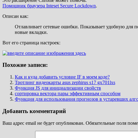
Это расширение Chrome может помочь:
Помощник браузера Inteset Secure Lockdown
.
Описан как:
Отлавливает сетевые ошибки. Показывает удобную для п
новые вкладки.
Вот его страница настроек:
Похожие записи:
Как и куда добавить условие IF в моем коде?
Тротлинг видеокарты asus zephirus s17 gx701lxs
Функция JS для инициализации свойств
сортировка вектора пары эффективным способом
Функция для использования прогнозов в устаревших алг
Добавить комментарий
Ваш адрес email не будет опубликован.
Обязательные поля пом