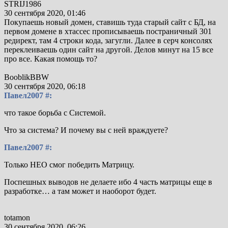
STRIJ1986
30 сентября 2020, 01:46
Покупаешь новый домен, ставишь туда старый сайт с БД, на
первом домене в хтассес прописываешь постраничный 301
редирект, там 4 строки кода, загугли. Далее в серч консолях
переклеиваешь один сайт на другой. Делов минут на 15 все
про все. Какая помощь то?
BooblikBBW
30 сентября 2020, 06:18
Павел2007 #:
что такое борьба с Системой.
Что за система? И почему вы с ней враждуете?
Павел2007 #:
Только НЕО смог победить Матрицу.
Поспешных выводов не делаете ибо 4 часть матрицы еще в
разработке… а там может и наоборот будет.
totamon
30 сентября 2020, 06:26