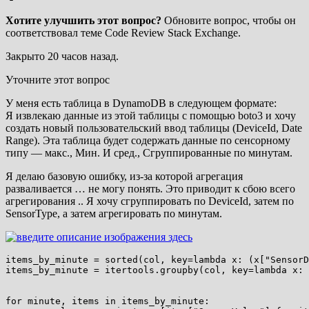
Хотите улучшить этот вопрос?
Обновите вопрос, чтобы он
соответствовал теме Code Review Stack Exchange.
Закрыто
20 часов назад
.
Уточните этот вопрос
У меня есть таблица в DynamoDB в следующем формате:
Я извлекаю данные из этой таблицы с помощью boto3 и хочу
создать новый пользовательский ввод таблицы (DeviceId, Date
Range). Эта таблица будет содержать данные по сенсорному
типу — макс., Мин. И сред., Сгруппированные по минутам.
Я делаю базовую ошибку, из-за которой агрегация
разваливается … не могу понять. Это приводит к сбою всего
агрегирования .. Я хочу сгруппировать по DeviceId, затем по
SensorType, а затем агрегировать по минутам.
items_by_minute = sorted(col, key=lambda x: (x["SensorD
items_by_minute = itertools.groupby(col, key=lambda x: 
for minute, items in items_by_minute:
