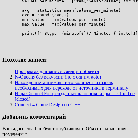
        values_per_minute = [item["SensorValue"] for it
        avg = statistics.mean(values_per_minute)

        avg = round (avg,2)

        min_value = min(values_per_minute)

        max_value = max(values_per_minute)

Похожие записи:
Программа для записи санации объекта
N-Queens без рекурсии (но с одним goto)
Нахождение минимального количества шагов,
необходимых для перехода от источника к терминалу
Игра Connect Four, созданная на основе игры Tic Tac Toe
[closed]
Connect 4 Game Design на C ++
Добавить комментарий
Ваш адрес email не будет опубликован.
Обязательные поля
помечены
*