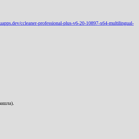
ftuapps.dev/ccleaner-professional-plus-v6-20-10897-x64-multilingual-
зашла).