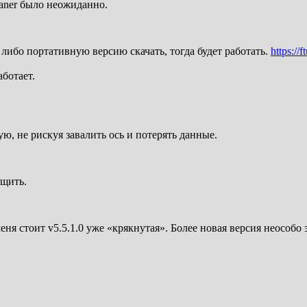
leaner было неожиданно.
 либо портативную версию скачать, тогда будет работать.
https://
аботает.
ю, не рискуя завалить ось и потерять данные.
ащить.
ня стоит v5.5.1.0 уже «крякнутая». Более новая версия неособо 