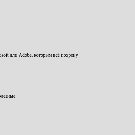
osoft или Adobe, которым всё похрену.
олезные