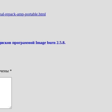
onal-repack-amp-portable.html
дисков программой Image burn 2.5.8.
ечены
*