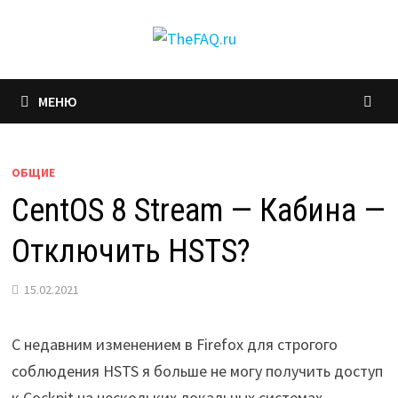
Перейти
к
содержимому
МЕНЮ
ОБЩИЕ
CentOS 8 Stream — Кабина —
Отключить HSTS?
15.02.2021
С недавним изменением в Firefox для строгого
соблюдения HSTS я больше не могу получить доступ
к Cockpit на нескольких локальных системах