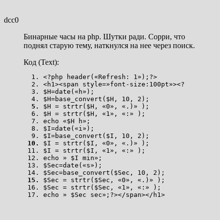
dcc0
Бинарные часы на php. Шутки ради. Сорри, что
поднял старую тему, наткнулся на нее через поиск.
Код (Text):
<?php header(«Refresh: 1»);?>
<h1><span style=»font-size:100pt»><?
$H=date(«h»);
$H=base_convert($H, 10, 2);
$H = strtr($H, «0», «.)» );
$H = strtr($H, «1», «:» );
echo «$H h»;
$I=date(«i»);
$I=base_convert($I, 10, 2);
$I = strtr($I, «0», «.)» );
$I = strtr($I, «1», «:» );
echo » $I min»;
$Sec=date(«s»);
$Sec=base_convert($Sec, 10, 2);
$Sec = strtr($Sec, «0», «.)» );
$Sec = strtr($Sec, «1», «:» );
echo » $Sec sec»;?></span></h1>