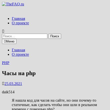
Перейти
к
содержимому
Главная
О проекте
Найти:
Меню
Главная
О проекте
PHP
Часы на php
25.03.2021
daik514
Я нашла код для часов на сайте, но они почему-то
статичные, как сделать чтобы они шли в реальном
времени с помощью php?