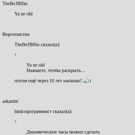
TheBeJIIHiu
Ya ne old
Вероломство
TheBeJIIHiu сказал(а):
↑
Ya ne old
Нажмите, чтобы раскрыть…
потом ещё через 10 лет напиши?
askanim
html-программист сказал(а):
↑
Динамические часы можно сделать