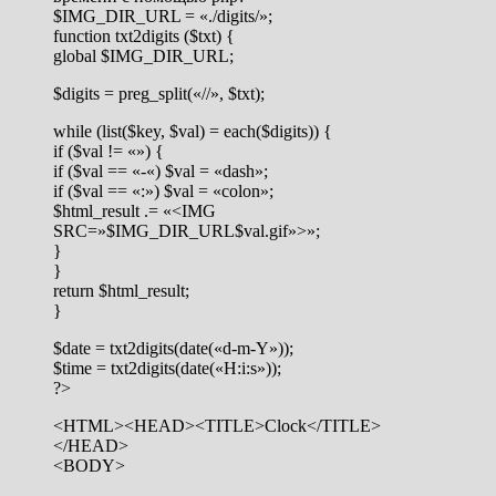
$IMG_DIR_URL = «./digits/»;
function txt2digits ($txt) {
global $IMG_DIR_URL;
$digits = preg_split(«//», $txt);
while (list($key, $val) = each($digits)) {
if ($val != «») {
if ($val == «-«) $val = «dash»;
if ($val == «:») $val = «colon»;
$html_result .= «<IMG
SRC=»$IMG_DIR_URL$val.gif»>»;
}
}
return $html_result;
}
$date = txt2digits(date(«d-m-Y»));
$time = txt2digits(date(«H:i:s»));
?>
<HTML><HEAD><TITLE>Clock</TITLE>
</HEAD>
<BODY>