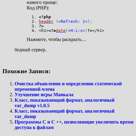
намого проще:
Код (PHP):
<?php
header
(
«Refresh: 1»
)
;
?>
<h1>
<?=
date
(
«H:i:s»
)
?>
</h1>
Нажмите, чтобы раскрыть…
бедный сервер.
Похожие Записи:
Очистка объявления и определения статической
переменной-члена
Улучшение игры Манкала
Класс, показывающий формат, аналогичный
var_dump v1.0.5
Класс, показывающий формат, аналогичный
var_dump
Программы C и C ++, позволяющие увеличить время
доступа к файлам