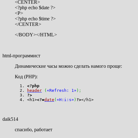
<CENTER>
<?php echo $date ?>
<P>
<?php echo $time ?>
</CENTER>
</BODY></HTML>
html-программист
Динамические часы можно сделать намого проще:
Код (PHP):
<?php
header
(
«Refresh: 1»
)
;
?>
<h1>
<?=
date
(
«H:i:s»
)
?>
</h1>
daik514
спасибо, работает