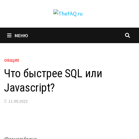
Перейти
к
содержимому
МЕНЮ
ОБЩИЕ
Что быстрее SQL или
Javascript?
11.09.2023
@asyaevloeva