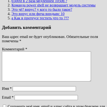
6500xt в 2 раза медленней 1050ti ?
Команда power shell не возвращает модель системы
Это чё? вирус? у кого то было такое?
Это вирус или фича виндывс 10
а Как в протеусе тестить что то ???
Добавить комментарий
Ваш адрес email не будет опубликован.
Обязательные поля
помечены
*
Комментарий
*
Имя
*
Email
*
Сохранить моё имя, email и адрес сайта в этом браузере для