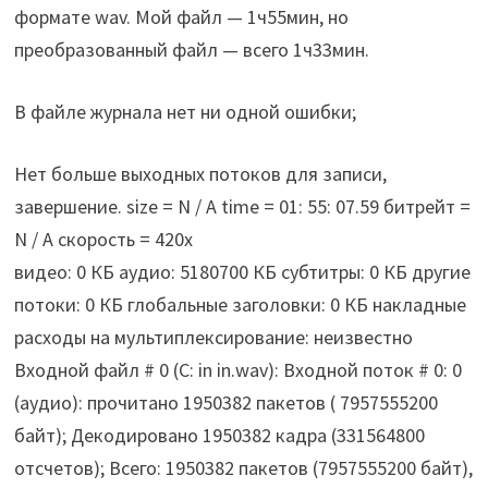
формате wav. Мой файл — 1ч55мин, но
преобразованный файл — всего 1ч33мин.
В файле журнала нет ни одной ошибки;
Нет больше выходных потоков для записи,
завершение. size = N / A time = 01: 55: 07.59 битрейт =
N / A скорость = 420x
видео: 0 КБ аудио: 5180700 КБ субтитры: 0 КБ другие
потоки: 0 КБ глобальные заголовки: 0 КБ накладные
расходы на мультиплексирование: неизвестно
Входной файл # 0 (C: in in.wav): Входной поток # 0: 0
(аудио): прочитано 1950382 пакетов ( 7957555200
байт); Декодировано 1950382 кадра (331564800
отсчетов); Всего: 1950382 пакетов (7957555200 байт),