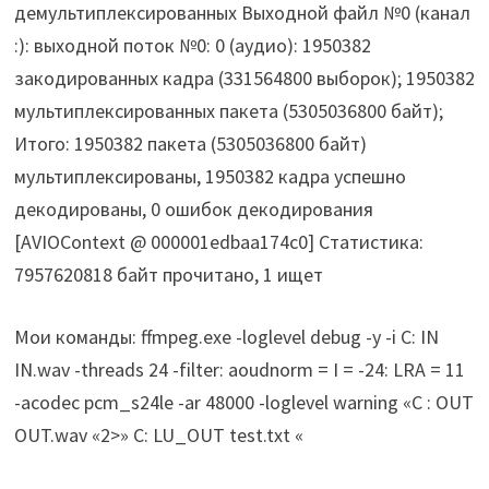
демультиплексированных Выходной файл №0 (канал
:): выходной поток №0: 0 (аудио): 1950382
закодированных кадра (331564800 выборок); 1950382
мультиплексированных пакета (5305036800 байт);
Итого: 1950382 пакета (5305036800 байт)
мультиплексированы, 1950382 кадра успешно
декодированы, 0 ошибок декодирования
[AVIOContext @ 000001edbaa174c0] Статистика:
7957620818 байт прочитано, 1 ищет
Мои команды: ffmpeg.exe -loglevel debug -y -i C: IN
IN.wav -threads 24 -filter: aoudnorm = I = -24: LRA = 11
-acodec pcm_s24le -ar 48000 -loglevel warning «C : OUT
OUT.wav «2>» C: LU_OUT test.txt «