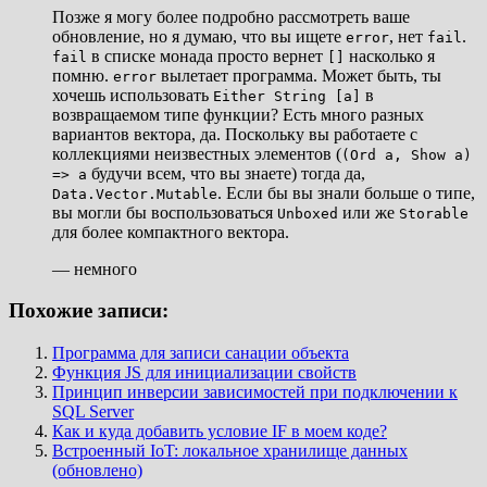
Позже я могу более подробно рассмотреть ваше
обновление, но я думаю, что вы ищете
, нет
.
error
fail
в списке монада просто вернет
насколько я
fail
[]
помню.
вылетает программа. Может быть, ты
error
хочешь использовать
в
Either String [a]
возвращаемом типе функции? Есть много разных
вариантов вектора, да. Поскольку вы работаете с
коллекциями неизвестных элементов (
(Ord a, Show a)
будучи всем, что вы знаете) тогда да,
=> a
. Если бы вы знали больше о типе,
Data.Vector.Mutable
вы могли бы воспользоваться
или же
Unboxed
Storable
для более компактного вектора.
— немного
Похожие записи:
Программа для записи санации объекта
Функция JS для инициализации свойств
Принцип инверсии зависимостей при подключении к
SQL Server
Как и куда добавить условие IF в моем коде?
Встроенный IoT: локальное хранилище данных
(обновлено)