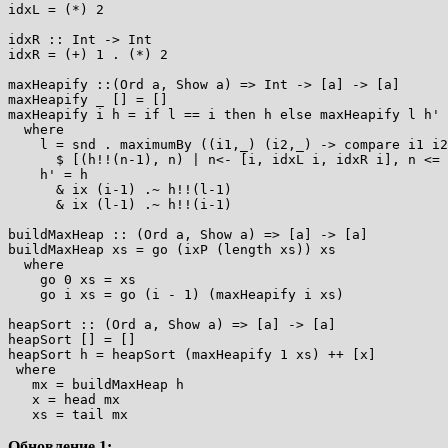
idxL = (*) 2

idxR :: Int -> Int

idxR = (+) 1 . (*) 2

maxHeapify ::(Ord a, Show a) => Int -> [a] -> [a]

maxHeapify _ [] = []

maxHeapify i h = if l == i then h else maxHeapify l h'

  where

    l = snd . maximumBy ((i1,_) (i2,_) -> compare i1 i2
      $ [(h!!(n-1), n) | n<- [i, idxL i, idxR i], n <= 
    h' = h

      & ix (i-1) .~ h!!(l-1)

      & ix (l-1) .~ h!!(i-1)

buildMaxHeap :: (Ord a, Show a) => [a] -> [a]

buildMaxHeap xs = go (ixP (length xs)) xs

  where

    go 0 xs = xs

    go i xs = go (i - 1) (maxHeapify i xs)

heapSort :: (Ord a, Show a) => [a] -> [a]

heapSort [] = []

heapSort h = heapSort (maxHeapify 1 xs) ++ [x]

 where

   mx = buildMaxHeap h

   x = head mx

Обновление 1: