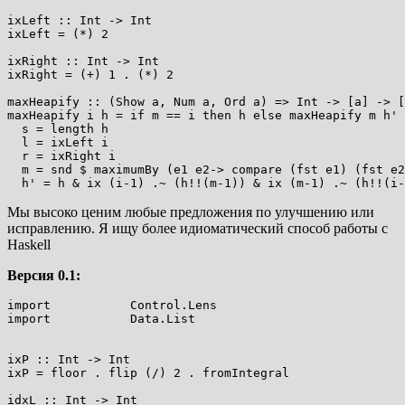
ixLeft :: Int -> Int

ixLeft = (*) 2

ixRight :: Int -> Int

ixRight = (+) 1 . (*) 2

maxHeapify :: (Show a, Num a, Ord a) => Int -> [a] -> [
maxHeapify i h = if m == i then h else maxHeapify m h' 
  s = length h

  l = ixLeft i

  r = ixRight i

  m = snd $ maximumBy (e1 e2-> compare (fst e1) (fst e2
Мы высоко ценим любые предложения по улучшению или
исправлению. Я ищу более идиоматический способ работы с
Haskell
Версия 0.1:
import           Control.Lens

import           Data.List

ixP :: Int -> Int

ixP = floor . flip (/) 2 . fromIntegral

idxL :: Int -> Int
