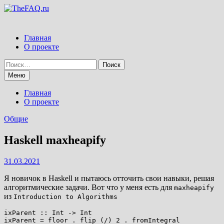
Перейти
к
содержимому
Главная
О проекте
Найти:
Меню
Главная
О проекте
Общие
Haskell maxheapify
31.03.2021
Я новичок в Haskell и пытаюсь отточить свои навыки, решая
алгоритмические задачи. Вот что у меня есть для
maxheapify
из
Introduction to Algorithms
ixParent :: Int -> Int

ixParent = floor . flip (/) 2 . fromIntegral
