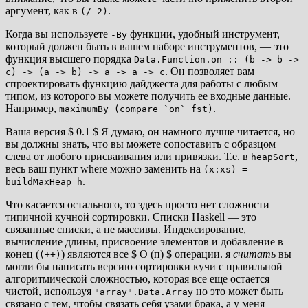
аргумент, как в
.
(/ 2)
Когда вы используете
функции, удобный инструмент,
-By
который должен быть в вашем наборе инструментов, — это
функция высшего порядка
Data.Function.on :: (b -> b ->
. Он позволяет вам
c) -> (a -> b) -> a -> a -> c
спроектировать функцию дайджеста для работы с любым
типом, из которого вы можете получить ее входные данные.
Например,
.
maximumBy (compare `on` fst)
Ваша версия
$ 0.1 $
Я думаю, он намного лучше читается, но
вы должны знать, что вы можете сопоставить с образцом
слева от любого присваивания или привязки. Т.е. в
,
heapSort
весь ваш пункт where можно заменить на
(x:xs) =
.
buildMaxHeap h
Что касается остального, то здесь просто нет сложности
типичной кучной сортировки. Списки Haskell — это
связанные списки, а не массивы. Индексирование,
вычисление длины, присвоение элементов и добавление в
конец (
) являются все
$ O (п) $
операции. я
считать
вы
(++)
могли бы написать версию сортировки кучи с правильной
алгоритмической сложностью, которая все еще остается
чистой, используя
но это может быть
"array".Data.Array
связано с тем, чтобы связать себя узами брака, а у меня