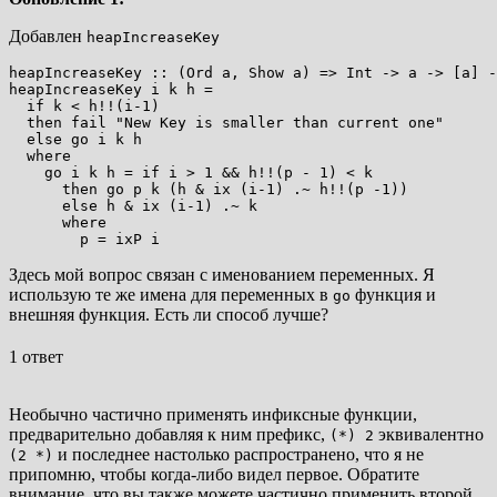
Добавлен
heapIncreaseKey
heapIncreaseKey :: (Ord a, Show a) => Int -> a -> [a] -
heapIncreaseKey i k h =

  if k < h!!(i-1)

  then fail "New Key is smaller than current one"

  else go i k h

  where

    go i k h = if i > 1 && h!!(p - 1) < k

      then go p k (h & ix (i-1) .~ h!!(p -1))

      else h & ix (i-1) .~ k

      where

Здесь мой вопрос связан с именованием переменных. Я
использую те же имена для переменных в
функция и
go
внешняя функция. Есть ли способ лучше?
1 ответ
Необычно частично применять инфиксные функции,
предварительно добавляя к ним префикс,
эквивалентно
(*) 2
и последнее настолько распространено, что я не
(2 *)
припомню, чтобы когда-либо видел первое. Обратите
внимание, что вы также можете частично применить второй