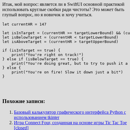
Итак, мой вопрос: является ли в SwiftUI основной практикой
использовать круглые скобки ради чистоты? Это может быть
глупый вопрос, но я новичок и хочу учиться.
let currentHR = 147

let isInTarget = (currentHR >= targetLowerBound) && (cu
let isBelowTarget = (currentHR < targetLowerBound)

let isAboveTarget = (currentHR > targetUpperBound)

if (isInTarget == true) {

    print("You're right on track!")

} else if (isBelowTarget == true) {

    print("You're doing great, but to try to push it a 
} else {

    print("You're on fire! Slow it down just a bit")

Похожие записи:
Базовый калькулятор графического интерфейса Python с
использованием tkinter
Игра Connect Four, созданная на основе игры Tic Tac Toe
[closed]