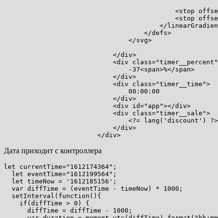
                                                       
                                            <stop offse
                                            <stop offse
                                        </linearGradien
                                    </defs>

                                </svg>

                            </div>

                            <div class="timer__percent"
                                -37<span>%</span>

                            </div>

                            <div class="timer__time">

                                00:00:00

                            </div>

                            <div id="app"></div>

                            <div class="timer__sale">

                                <?= lang('discount') ?>

                            </div>

                        </div>
Дата приходит с контроллера
let currentTime="1612174364";

  let eventTime="1612199564";

  let timeNow = '1612185156';

  var diffTime = (eventTime - timeNow) * 1000;

  setInterval(function(){

    if(diffTime > 0) {

      diffTime = diffTime - 1000;

      var duration = moment.utc(diffTime).format("hh:mm