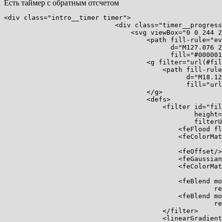
Есть таймер с обратным отсчетом
<div class="intro__timer timer">

                            <div class="timer__progress
                                <svg viewBox="0 0 244 2
                                    <path fill-rule="ev
                                          d="M127.076 2
                                          fill="#000001
                                    <g filter="url(#fil
                                        <path fill-rule
                                              d="M18.12
                                              fill="url
                                    </g>

                                    <defs>

                                        <filter id="fil
                                                height=
                                                filterU
                                            <feFlood fl
                                            <feColorMat
                                                       
                                            <feOffset/>

                                            <feGaussian
                                            <feColorMat
                                                       
                                            <feBlend mo
                                                     re
                                            <feBlend mo
                                                     re
                                        </filter>

                                        <linearGradient