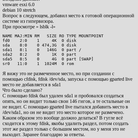
vmware esxi 6.0
debian 10 stretch
Вопрос в следующем, добавил место к готовой операционной
системе из гипервизора.
При просмотре » lsblk -l»
NAME MAJ:MIN RM   SIZE RO TYPE MOUNTPOINT

fd0    2:0    1     4K  0 disk

sda    8:0    0 474,3G  0 disk

sda1   8:1    0   146G  0 part /

sda2   8:2    0     1K  0 part

sda5   8:5    0     4G  0 part [SWAP]

sr0   11:0    1  1024M  0 rom
Я вижу это не размеченное место, но при создании с
помощью cfdisk, fdisk /dev/sda, запуска с помощью gparted live
место не добавляется в sda1
Что было сделано?
С помощью fdisk был удален sda1 и пробовался создаться
опять, но он видит только свои 146 гигов, а те остальные он
не видит. С помощью gparted live пытался добавить место в
/dev/sda1, но он не видит это место которое не размечено.
Каким образом это вообще должно делаться? В гугле всё
сходится к этому fdisk, якобы удалить раздел, потом создать
этот же раздел только с большим местом, но у меня это не
выходит. Заранее благодарю за ответы.