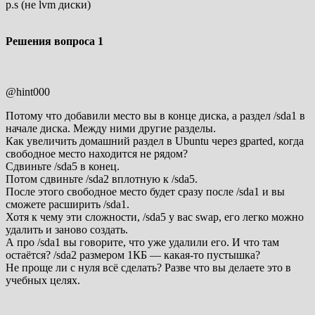
p.s (не lvm диски)
Решения вопроса
1
@hint000
Потому что добавили место вы в конце диска, а раздел /sda1 в
начале диска. Между ними другие разделы.
Как увеличить домашний раздел в Ubuntu через gparted, когда
свободное место находится не рядом?
Сдвиньте /sda5 в конец.
Потом сдвиньте /sda2 вплотную к /sda5.
После этого свободное место будет сразу после /sda1 и вы
сможете расширить /sda1.
Хотя к чему эти сложности, /sda5 у вас swap, его легко можно
удалить и заново создать.
А про /sda1 вы говорите, что уже удалили его. И что там
остаётся? /sda2 размером 1КБ — какая-то пустышка?
Не проще ли с нуля всё сделать? Разве что вы делаете это в
учебных целях.