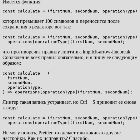
Имеется функция:
const calculate = (firstNum, secondNum, operationType) 
которая превышает 100 символов и переносится после
сохранения в редакторе вот так:
const calculate = (firstNum, secondNum, operationType) 
  operations[operationType](firstNum, secondNum);
что противоречит правилу линтинга implicit-arrow-linebreak.
Соблюдение всех правил обязательно, и я пишу ее следующим
образом:
const calculate = (

  firstNum,

  secondNum,

  operationType,

) => operations[operationType](firstNum, secondNum);
Линтер такая запись устраивает, но Ctrl + S приводит ее снова
к виду:
const calculate = (firstNum, secondNum, operationType) 
  operations[operationType](firstNum, secondNum);
Не могу понять, Prettier это делает или какие-то другие
настройки. Как их исправить? Спасибо.