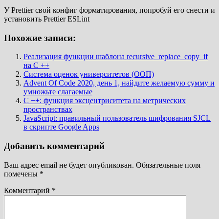
У Prettier свой конфиг форматирования, попробуй его снести и
установить Prettier ESLint
Похожие записи:
Реализация функции шаблона recursive_replace_copy_if
на C ++
Система оценок университетов (ООП)
Advent Of Code 2020, день 1, найдите желаемую сумму и
умножьте слагаемые
C ++: функция эксцентриситета на метрических
пространствах
JavaScript: правильный пользователь шифрования SJCL
в скрипте Google Apps
Добавить комментарий
Ваш адрес email не будет опубликован.
Обязательные поля
помечены
*
Комментарий
*