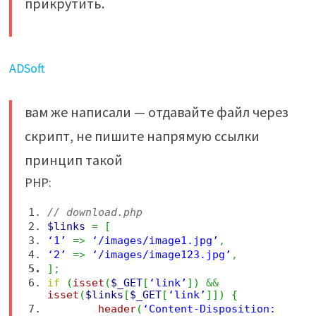
прикрутить.
ADSoft
вам же написали — отдавайте файл через
скрипт, не пишите напрямую ссылки
принцип такой
PHP:
// download.php
$links
=
[
‘1’
=>
‘/images/image1.jpg’
,
‘2’
=>
‘/images/image123.jpg’
,
]
;
if
(
isset
(
$_GET
[
‘link’
]
)
&&
isset
(
$links
[
$_GET
[
‘link’
]
]
)
{
header
(
‘Content-Disposition: