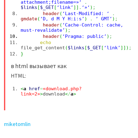
attachment;filename=»‘
.
$links
[
$_GET
[
‘link’
]
]
.
‘»‘
)
;
header
(
‘Last-Modified: ‘
.
gmdate
(
‘D, d M Y H:i:s’
)
.
‘ GMT’
)
;
header
(
‘Cache-Control: cache,
must-revalidate’
)
;
header
(
‘Pragma: public’
)
;
echo
file_get_content
(
$links
[
$_GET
[
‘link’
]
]
)
;
}
в html вызывает как
HTML:
<
a
href
=
«download.php?
link=2»
>
download
<
/
a
>
miketomlin