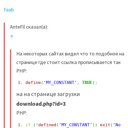
Faab
AnteFil сказал(а):
↑
На некоторых сайтах видел что то подобное на
странице где стоит ссылка прописывается так
PHP:
define
(
‘MY_CONSTANT’
,
TRUE
)
;
на на странице загрузки
download.php?id=3
PHP:
if
(
!
defined
(
‘MY_CONSTANT’
)
)
exit
(
‘No