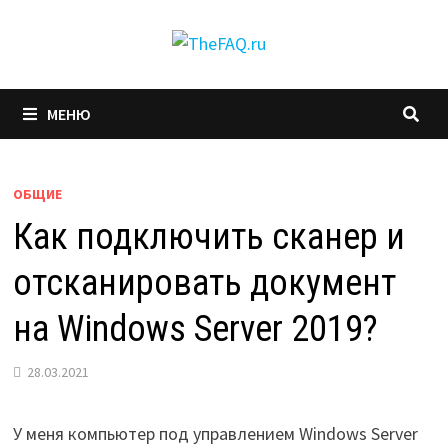
Перейти
к
содержимому
МЕНЮ
ОБЩИЕ
Как подключить сканер и
отсканировать документ
на Windows Server 2019?
28.03.2021
У меня компьютер под управлением Windows Server