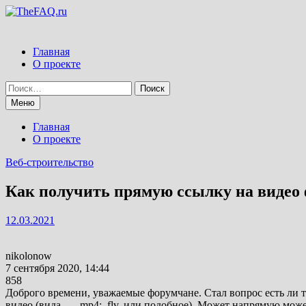
Перейти
к
содержимому
Главная
О проекте
Найти:
Меню
Главная
О проекте
Веб-строительство
Как получить прямую ссылку на видео
12.03.2021
nikolonow
7 сентября 2020, 14:44
858
Доброго времени, уважаемые форумчане. Стал вопрос есть ли 
видео (вида — .mp4; .flv. или подобное). Может напрямую может