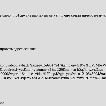
было .mp4 другие варианты не катят, мне качать ничего не нуж
ровать адрес ссылки:
video.com/videoplayback?expire=1599514947&amp;ei=41RWX5iVJ
&requiressl=yes&mh=yc&mm=31%2C26&mn=sn-h5q7knez%2Csn-
0000&vprv=1&mime=video%2Fmp4&gir=yes&clen=210846004&ra
LRsWjPxoCPrp2WXvGLoU&lsparams=mh%2Cmm%2Cmn%2Cms%
mp4