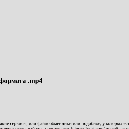
 формата .mp4
такие сервисы, или файлообменники или подобное, у которых ес
 через исходный код, пользовался https://gfycat.com/ но сейчас