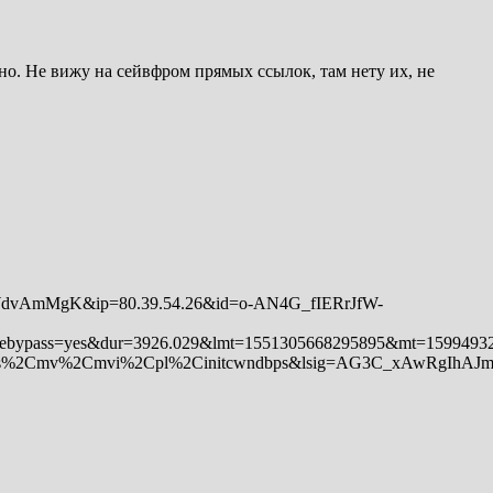
но. Не вижу на сейвфром прямых ссылок, там нету их, не
M6yWdvAmMgK&ip=80.39.54.26&id=o-AN4G_fIERrJfW-
tebypass=yes&dur=3926.029&lmt=1551305668295895&mt=15994
2Cmv%2Cmvi%2Cpl%2Cinitcwndbps&lsig=AG3C_xAwRgIhAJ