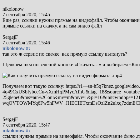
nikolonow
7 сентября 2020, 15:45
Еще раз, ссылки нужны прямые на видеофайл. Чтобы окончание 
прямые ссылки на скачку, а на сам видео файл
SergejF
7 сентября 2020, 15:46
nikolonow #:
так это ж сервис по скачке, как прямую ссылку вытянуть?
Щелкаем пкм по зеленой кнопке «Скачать…» и выбираем «Копи
Получаем вот такую ссылку: https://r1—sn-h5q7knez.google
4q49CxUSbfybceCu-yXmHqPMycAfhU&itag=18&source=youtube
25glene6&ms=au%2Conr&mv=m&mvi=1&pl=16&initcwndbps=121
wqQVTQWMYq6Fw5hFWV_JHECIETxmDsQzlZn2ulxq7zdmECF
SergejF
7 сентября 2020, 15:47
nikolonow #:
ссылки нужны прямые на видеофайл. Чтобы окончание было .