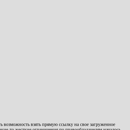
ть возможность взять прямую ссылку на свое загруженное
 какие-то жесткие ограничения по правообладаиелям началось