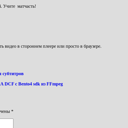
. Учите матчасть!
ь видео в стороннем плеере или просто в браузере.
я субтитров
DCF с Bento4 sdk из FFmpeg
ечены
*