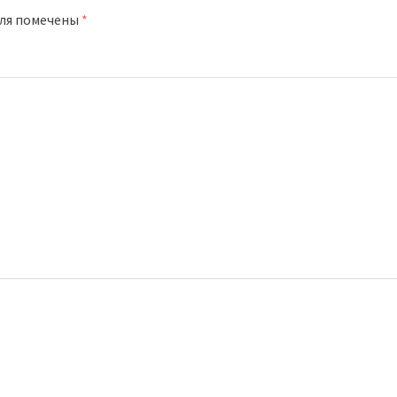
оля помечены
*