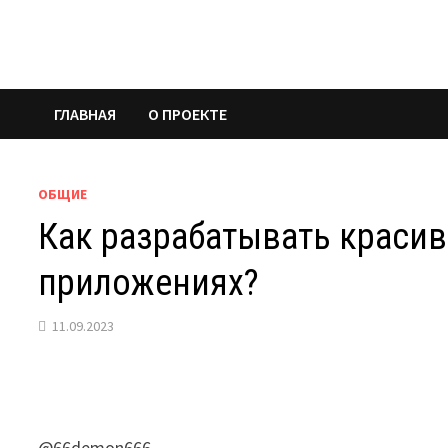
Перейти
к
содержимому
ГЛАВНАЯ
О ПРОЕКТЕ
ОБЩИЕ
Как разрабатывать красив
приложениях?
11.09.2023
@66demon666