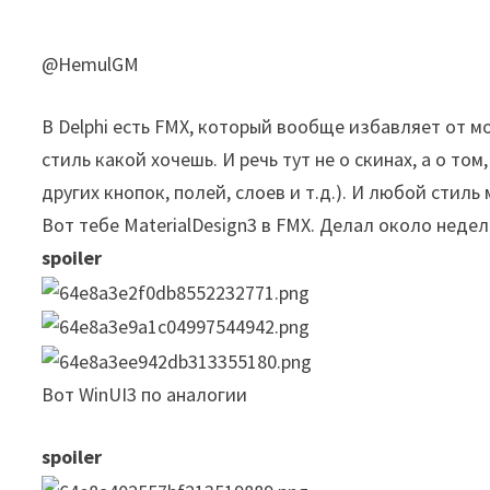
@HemulGM
В Delphi есть FMX, который вообще избавляет от
стиль какой хочешь. И речь тут не о скинах, а о то
других кнопок, полей, слоев и т.д.). И любой стил
Вот тебе MaterialDesign3 в FMX. Делал около недели
spoiler
Вот WinUI3 по аналогии
spoiler