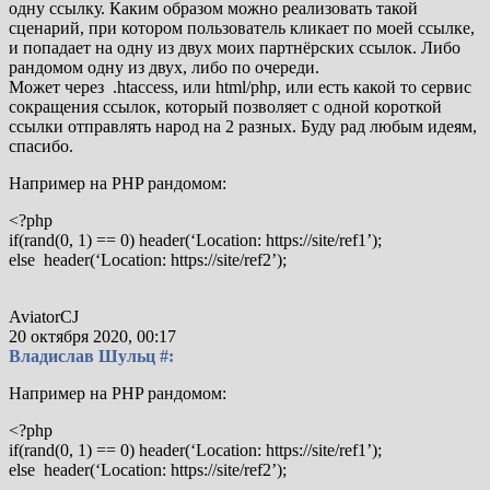
одну ссылку. Каким образом можно реализовать такой
сценарий, при котором пользователь кликает по моей ссылке,
и попадает на одну из двух моих партнёрских ссылок. Либо
рандомом одну из двух, либо по очереди.
Может через
.htaccess, или html/php, или есть какой то сервис
сокращения ссылок, который позволяет с одной короткой
ссылки отправлять народ на 2 разных. Буду рад любым идеям,
спасибо.
Например на PHP рандомом:
<?php
if(rand(0, 1) == 0) header(‘Location: https://site/ref1’);
else
header(‘Location: https://site/ref2’);
AviatorCJ
20 октября 2020, 00:17
Владислав Шульц #:
Например на PHP рандомом:
<?php
if(rand(0, 1) == 0) header(‘Location: https://site/ref1’);
else
header(‘Location: https://site/ref2’);