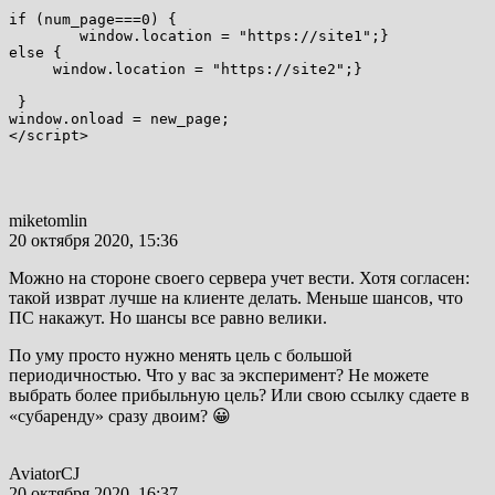
if
 (num_page===
0
) {

        window.location = 
"https://site1"
else
 {

     window.location = 
"https://site2"
;}

 }

window.onload = new_page;

</script>

miketomlin
20 октября 2020, 15:36
Можно на стороне своего сервера учет вести. Хотя согласен:
такой изврат лучше на клиенте делать. Меньше шансов, что
ПС накажут. Но шансы все равно велики.
По уму просто нужно менять цель с большой
периодичностью. Что у вас за эксперимент? Не можете
выбрать более прибыльную цель? Или свою ссылку сдаете в
«субаренду» сразу двоим? 😀
AviatorCJ
20 октября 2020, 16:37