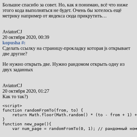
Большое спасибо за совет. Но, как я понимаю, всё что ниже
этого кода выполняться не будет. Очень бы хотелось ещё
метрику например от яндекса сюда прикрутить…
AviatorCJ
20 октября 2020, 00:39
kopusha #:
Сделать ссылку на страницу-прокладку которая js открывает
две другие?
Не нужно открыть две. Нужно рандомом открыть одну из
двух заданных
AviatorCJ
20 октября 2020, 01:27
Как то так?)
<script>

function randomFromTo(
from
, to) {

return
 Math.floor(Math.random() * (to - 
from
 + 
1
) +
}

function new_page(){

var
 num_page = randomFromTo(
0
, 
1
); 
// рандомный ном