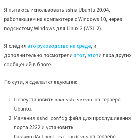
Я пытаюсь использовать ssh в Ubuntu 20.04,
работающем на компьютере с Windows 10, через
подсистему Windows для Linux 2 (WSL 2).
Я следил
это руководство на среде
, и
дополнительно посмотрели
этот
,
этот
и пара других
сообщений в блоге.
По сути, я сделал следующее:
Переустановить
на сервере
openssh-server
Ubuntu.
Изменил
файл для прослушивания
sshd_config
порта 2222 и установить
к
на сервере
PasswordAuthentication
yes