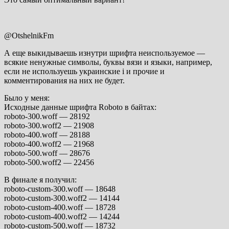
@OtshelnikFm
А еще выкидываешь изнутри шрифта неиспользуемое —
всякие ненужные символы, буквы вязи и языки, например,
если не используешь украинские i и прочие и
комментирования на них не будет.
Было у меня:
Исходные данные шрифта Roboto в байтах:
roboto-300.woff — 28192
roboto-300.woff2 — 21908
roboto-400.woff — 28188
roboto-400.woff2 — 21968
roboto-500.woff — 28676
roboto-500.woff2 — 22456
В финале я получил:
roboto-custom-300.woff — 18648
roboto-custom-300.woff2 — 14144
roboto-custom-400.woff — 18728
roboto-custom-400.woff2 — 14244
roboto-custom-500.woff — 18732