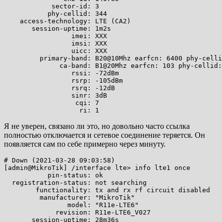
            sector-id: 3

           phy-cellid: 344

    access-technology: LTE (CA2)

       session-uptime: 1m2s

                 imei: XXX

                 imsi: XXX

                 uicc: XXX

         primary-band: B20@10Mhz earfcn: 6400 phy-celli
              ca-band: B1@20Mhz earfcn: 103 phy-cellid:
                 rssi: -72dBm

                 rsrp: -105dBm

                 rsrq: -12dB

                 sinr: 3dB

                  cqi: 7

Я не уверен, связано ли это, но довольно часто ссылка
полностью отключается и сетевое соединение теряется. Он
появляется сам по себе примерно через минуту.
# Down (2021-03-28 09:03:58)

[admin@MikroTik] /interface lte> info lte1 once

           pin-status: ok

  registration-status: not searching

        functionality: tx and rx rf circuit disabled

         manufacturer: "MikroTik"

                model: "R11e-LTE6"

             revision: R11e-LTE6_V027

       session-uptime: 28m36s
