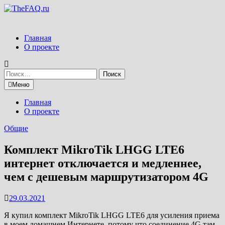
Перейти
к
содержимому
Главная
О проекте
Найти:
Меню
Главная
О проекте
Общие
Комплект MikroTik LHGG LTE6
интернет отключается и медленнее,
чем с дешевым маршрутизатором 4G
29.03.2021
Я купил комплект MikroTik LHGG LTE6 для усиления приема
в моем домашнем Интернете, потому что соединение 4G там,