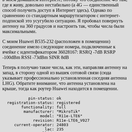
где я живу, довольно нестабильно (а 4G — единственный
способ получить доступ в Интернет здесь). Однако по
сравнению со стандартным маршрутизатором с интернет-
подпиской это усугубило ситуацию. Я пробовал повернуть
антенну на 360 градусов и настроить так, чтобы числа были
максимальными.
С моим Huawei B535-232 (расположен в помещении)
соединение имело следующие номера, подключенные к
ячейке с идентификатором 36028167: RSRQ -7dB RSRP
-100dBm RSSI -73dBm SINR 8dB
Теперь я получаю такие числа, как эти, направляя антенну на
запад, в сторону одной из вышек сотовой связи (сюда
указывает профессионально установленная соседняя антенна
LHG). Обратите внимание, что антенна установлена ​​на
крыше, тогда как роутер Huawei находится в помещении.
           pin-status: ok

  registration-status: registered

        functionality: full

         manufacturer: "MikroTik"

                model: "R11e-LTE6"

             revision: R11e-LTE6_V027

     current-operator: 24803

                  lac: 235
