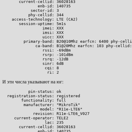
       current-cellid: 36028163

               enb-id: 140735

            sector-id: 3

           phy-cellid: 344

    access-technology: LTE (CA2)

       session-uptime: 5m1s

                 imei: XXX

                 imsi: XXX

                 uicc: XXX

         primary-band: B20@10Mhz earfcn: 6400 phy-celli
              ca-band: B1@20Mhz earfcn: 103 phy-cellid:
                 rssi: -69dBm

                 rsrp: -101dBm

                 rsrq: -12dB

                 sinr: 6dB

                  cqi: 8

И эти числа указывают на юг:
           pin-status: ok

  registration-status: registered

        functionality: full

         manufacturer: "MikroTik"

                model: "R11e-LTE6"

             revision: R11e-LTE6_V027

     current-operator: TELE2

                  lac: 235

       current-cellid: 36028163

               enb-id: 140735
