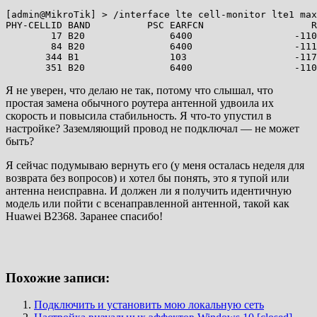
[admin@MikroTik] > /interface lte cell-monitor lte1 max
PHY-CELLID BAND          PSC EARFCN                   R
        17 B20               6400                  -110
        84 B20               6400                  -111
       344 B1                103                   -117
Я не уверен, что делаю не так, потому что слышал, что
простая замена обычного роутера антенной удвоила их
скорость и повысила стабильность. Я что-то упустил в
настройке? Заземляющий провод не подключал — не может
быть?
Я сейчас подумываю вернуть его (у меня осталась неделя для
возврата без вопросов) и хотел бы понять, это я тупой или
антенна неисправна. И должен ли я получить идентичную
модель или пойти с всенаправленной антенной, такой как
Huawei B2368. Заранее спасибо!
Похожие записи:
Подключить и установить мою локальную сеть