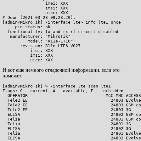
                 imei: XXX

                 imsi: XXX

                 uicc: XXX

# Down (2021-03-28 09:28:29):

[admin@MikroTik] /interface lte> info lte1 once

     pin-status: ok

  functionality: tx and rx rf circuit disabled

   manufacturer: "MikroTik"

          model: "R11e-LTE6"

       revision: R11e-LTE6_V027

           imei: XXX

           imsi: XXX

И вот еще немного отладочной информации, если это
поможет:
[admin@MikroTik] > /interface lte scan lte1

Flags: C - current, A - available, F - forbidden

  OPERATOR                               MCC-MNC ACCESS
  Tele2 EE                                 24803 Evolve
  Tele2 EE                                 24803 GSM co
  Tele2 EE                                 24803 3G

  ELISA                                    24802 GSM co
  Telia                                    24801 GSM co
  Telia                                    24801 3G

  ELISA                                    24802 3G

  Telia                                    24801 Evolve
  ELISA                                    24802 Evolve