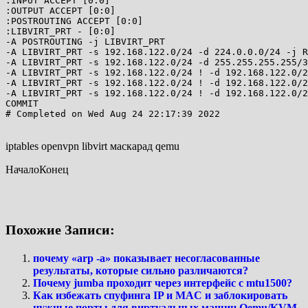
:INPUT ACCEPT [0:0]

:OUTPUT ACCEPT [0:0]

:POSTROUTING ACCEPT [0:0]

:LIBVIRT_PRT - [0:0]

-A POSTROUTING -j LIBVIRT_PRT

-A LIBVIRT_PRT -s 192.168.122.0/24 -d 224.0.0.0/24 -j R
-A LIBVIRT_PRT -s 192.168.122.0/24 -d 255.255.255.255/3
-A LIBVIRT_PRT -s 192.168.122.0/24 ! -d 192.168.122.0/2
-A LIBVIRT_PRT -s 192.168.122.0/24 ! -d 192.168.122.0/2
-A LIBVIRT_PRT -s 192.168.122.0/24 ! -d 192.168.122.0/2
COMMIT

# Completed on Wed Aug 24 22:17:39 2022

iptables openvpn libvirt маскарад qemu
НачалоКонец
Похожие Записи:
почему «arp -a» показывает несогласованные
результаты, которые сильно различаются?
Почему jumba проходит через интерфейс с mtu1500?
Как избежать спуфинга IP и MAC и заблокировать
нужные порты для виртуальных машин Qemu/KVM