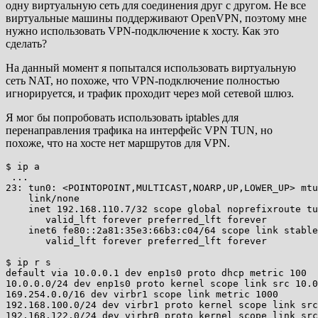
одну виртуальную сеть для соединения друг с другом. Не все
виртуальные машины поддерживают OpenVPN, поэтому мне
нужно использовать VPN-подключение к хосту. Как это
сделать?
На данный момент я попытался использовать виртуальную
сеть NAT, но похоже, что VPN-подключение полностью
игнорируется, и трафик проходит через мой сетевой шлюз.
Я мог бы попробовать использовать iptables для
перенаправления трафика на интерфейс VPN TUN, но
похоже, что на хосте нет маршрутов для VPN.
$ ip a

 ...

23: tun0: <POINTOPOINT,MULTICAST,NOARP,UP,LOWER_UP> mtu
    link/none 

    inet 192.168.110.7/32 scope global noprefixroute tu
       valid_lft forever preferred_lft forever

    inet6 fe80::2a81:35e3:66b3:c04/64 scope link stable
       valid_lft forever preferred_lft forever

$ ip r s

default via 10.0.0.1 dev enp1s0 proto dhcp metric 100 

10.0.0.0/24 dev enp1s0 proto kernel scope link src 10.0
169.254.0.0/16 dev virbr1 scope link metric 1000 

192.168.100.0/24 dev virbr1 proto kernel scope link src
192.168.122.0/24 dev virbr0 proto kernel scope link src