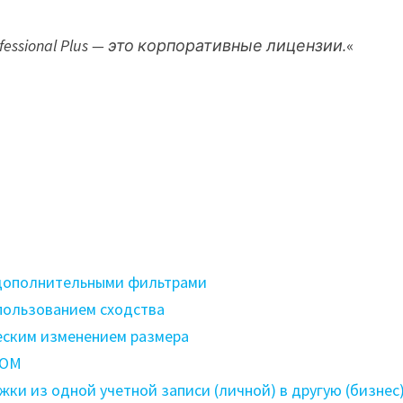
essional Plus — это корпоративные лицензии.
«
с дополнительными фильтрами
пользованием сходства
еским изменением размера
COM
жки из одной учетной записи (личной) в другую (бизнес