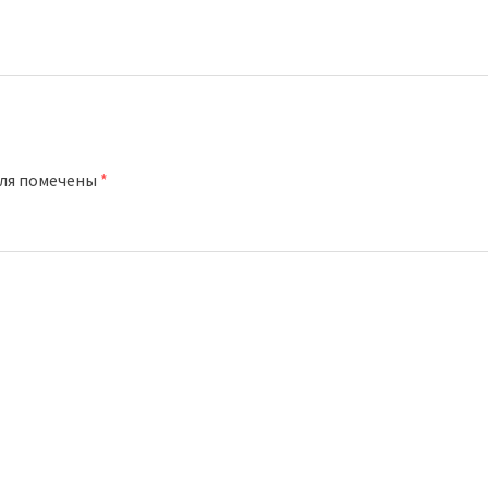
оля помечены
*