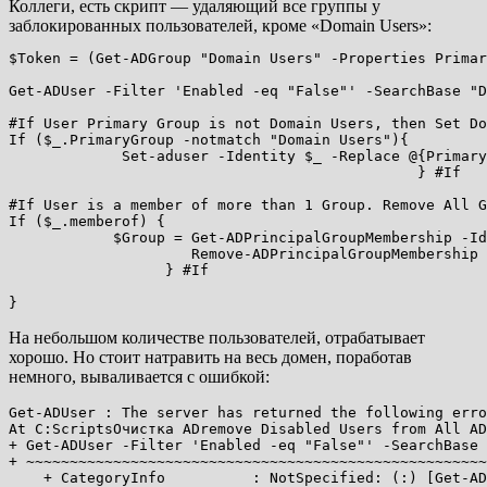
Коллеги, есть скрипт — удаляющий все группы у
заблокированных пользователей, кроме «Domain Users»:
$Token = (Get-ADGroup "Domain Users" -Properties Primar
Get-ADUser -Filter 'Enabled -eq "False"' -SearchBase "D
#If User Primary Group is not Domain Users, then Set Do
If ($_.PrimaryGroup -notmatch "Domain Users"){ 

             Set-aduser -Identity $_ -Replace @{Primary
                                               } #If

#If User is a member of more than 1 Group. Remove All G
If ($_.memberof) {

            $Group = Get-ADPrincipalGroupMembership -Id
                     Remove-ADPrincipalGroupMembership 
                  } #If

}
На небольшом количестве пользователей, отрабатывает
хорошо. Но стоит натравить на весь домен, поработав
немного, вываливается с ошибкой:
Get-ADUser : The server has returned the following erro
At C:ScriptsОчистка ADremove Disabled Users from All AD
+ Get-ADUser -Filter 'Enabled -eq "False"' -SearchBase 
+ ~~~~~~~~~~~~~~~~~~~~~~~~~~~~~~~~~~~~~~~~~~~~~~~~~~~~~
    + CategoryInfo          : NotSpecified: (:) [Get-AD