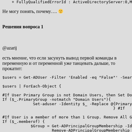
    + FullyQualifiedErrorId : ActiveDirectoryServer:0,M
Не могу понять, почему….
Решения вопроса
1
@azarij
есть мнение, что если засунуть вывод первой команды в
переменную и от переменной уже танцевать дальше, то
прокатит:
$users = Get-ADUser -Filter 'Enabled -eq "False"' -Sear
$users | ForEach-Object {

#If User Primary Group is not Domain Users, then Set Do
If ($_.PrimaryGroup -notmatch "Domain Users"){ 

             Set-aduser -Identity $_ -Replace @{Primary
                                               } #If

#If User is a member of more than 1 Group. Remove All G
If ($_.memberof) {

            $Group = Get-ADPrincipalGroupMembership -Id
                     Remove-ADPrincipalGroupMembership 