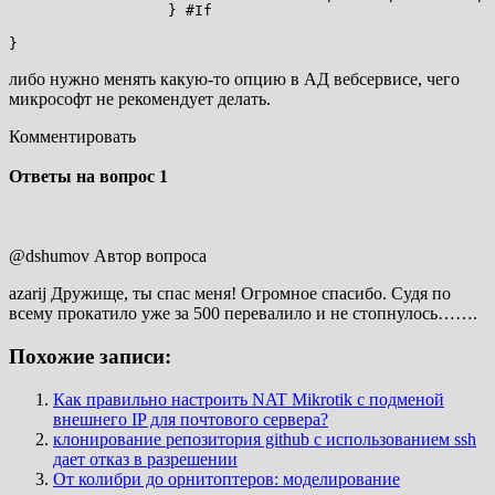
                  } #If

}
либо нужно менять какую-то опцию в АД вебсервисе, чего
микрософт не рекомендует делать.
Комментировать
Ответы на вопрос
1
@dshumov
Автор вопроса
azarij Дружище, ты спас меня! Огромное спасибо. Судя по
всему прокатило уже за 500 перевалило и не стопнулось…….
Похожие записи:
Как правильно настроить NAT Mikrotik с подменой
внешнего IP для почтового сервера?
клонирование репозитория github с использованием ssh
дает отказ в разрешении
От колибри до орнитоптеров: моделирование