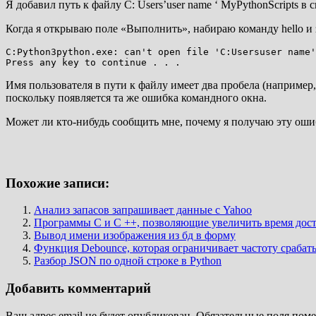
Я добавил путь к файлу C: Users’user name ‘ MyPythonScripts в
Когда я открываю поле «Выполнить», набираю команду hello и 
C:Python3python.exe: can't open file 'C:Usersuser name'
Имя пользователя в пути к файлу имеет два пробела (например
поскольку появляется та же ошибка командного окна.
Может ли кто-нибудь сообщить мне, почему я получаю эту ошиб
Похожие записи:
Анализ запасов запрашивает данные с Yahoo
Программы C и C ++, позволяющие увеличить время дост
Вывод имени изображения из бд в форму
Функция Debounce, которая ограничивает частоту срабат
Разбор JSON по одной строке в Python
Добавить комментарий
Ваш адрес email не будет опубликован.
Обязательные поля пом