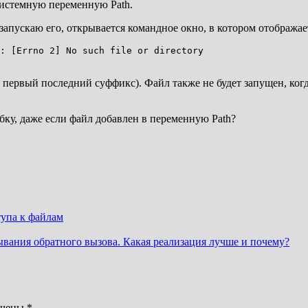
 системную переменную Path.
запускаю его, открывается командное окно, в котором отобража
: [Errno 2] No such file or directory

, первый последний суффикс). Файл также не будет запущен, ког
ку, даже если файл добавлен в переменную Path?
упа к файлам
ывания обратного вызова. Какая реализация лучше и почему?
ечены
*