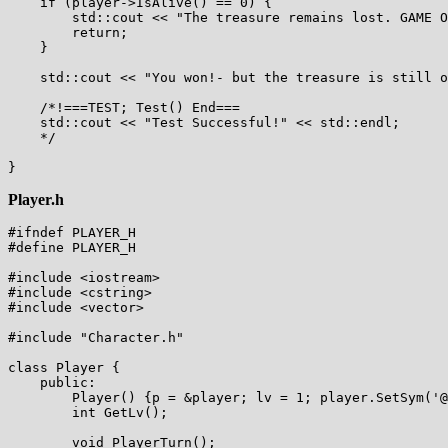
    if (player->IsAlive() == 0) {

        std::cout << "The treasure remains lost. GAME O
        return;

    }

    std::cout << "You won!- but the treasure is still o
    /*!===TEST; Test() End===

    std::cout << "Test Successful!" << std::endl;

    */

Player.h
#ifndef PLAYER_H

#define PLAYER_H

#include <iostream>

#include <cstring>

#include <vector>

#include "Character.h"  

class Player {

    public:

        Player() {p = &player; lv = 1; player.SetSym('@
        int GetLv();

        void PlayerTurn();
