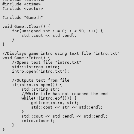
#include <ctime>

#include <vector>

#include "Game.h"

void Game::Clear() {

    for(unsigned int i = 0; i < 50; i++) {

        std::cout << std::endl;

    }

}

//Displays game intro using text file "intro.txt"

void Game::Intro() {

    //Opens text file "intro.txt"

    std::ifstream intro;

    intro.open("intro.txt");

    //Outputs text from file

    if(intro.is_open()) {

        std::string str;

        //While file has not reached the end

        while(!(intro.eof())) {

            getline(intro, str);

            std::cout << str << std::endl;

        }

        std::cout << std::endl << std::endl;

        intro.close();

    }

}
