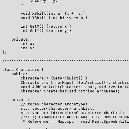
            this->y = y;

        }

        void XShift(int a) {x += a;}

        void YShift (int b) {y += b;}

        int GetX() {return x;}

        int GetY() {return y;}

    private:

        int x;

        int y;

};

/******************************************************
class Characters {

    public:

        Characters() {SetArchList();}

        Characters(int numMaps) {SetArchList(); charLis
        void AddCharArch(Character _char, std::vector<C
        Character CreateChar(std::string archName);

    private:

        //Stores character archetypes

        std::vector<Character> archList;

        std::vector<std::vector<Character>> charList;

        /*!FIX; DYNAMICALLY ADD CHARACTERS FROM CURR MA
         * Reference == Map.cpp, `void Map::SpawnEntiti