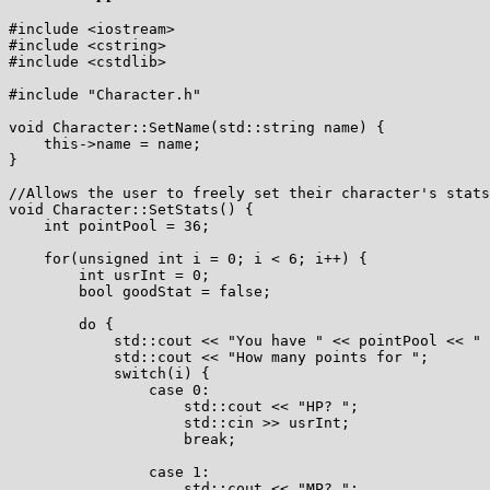
#include <iostream>

#include <cstring>

#include <cstdlib>

#include "Character.h"

void Character::SetName(std::string name) {

    this->name = name;

}

//Allows the user to freely set their character's stats
void Character::SetStats() {

    int pointPool = 36;

    for(unsigned int i = 0; i < 6; i++) {

        int usrInt = 0;

        bool goodStat = false;

        do {

            std::cout << "You have " << pointPool << " 
            std::cout << "How many points for ";

            switch(i) {

                case 0:

                    std::cout << "HP? ";

                    std::cin >> usrInt;

                    break;

                case 1:

                    std::cout << "MP? ";
