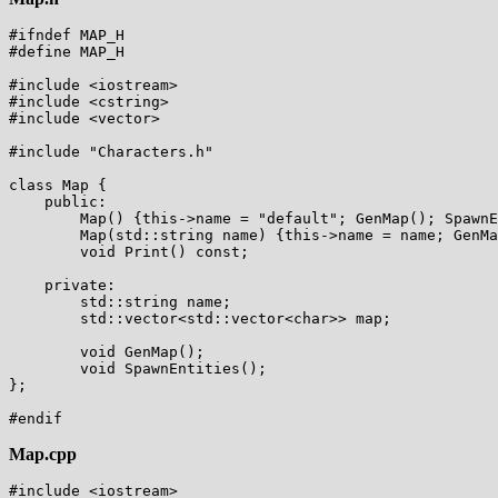
#ifndef MAP_H

#define MAP_H

#include <iostream>

#include <cstring>

#include <vector>

#include "Characters.h"

class Map {

    public:

        Map() {this->name = "default"; GenMap(); SpawnE
        Map(std::string name) {this->name = name; GenMa
        void Print() const;

    private:

        std::string name;

        std::vector<std::vector<char>> map;

        void GenMap();

        void SpawnEntities();

};

Map.cpp
#include <iostream>
