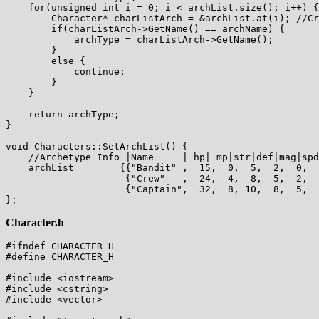
    for(unsigned int i = 0; i < archList.size(); i++) {

        Character* charListArch = &archList.at(i); //Cr
        if(charListArch->GetName() == archName) {

            archType = charListArch->GetName();

        }

        else {

            continue;

        }

    }

    return archType;

}

void Characters::SetArchList() {

    //Archetype Info |Name     | hp| mp|str|def|mag|spd
    archList =      {{"Bandit" ,  15,  0,  5,  2,  0,  
                     {"Crew"   ,  24,  4,  8,  5,  2,  
                     {"Captain",  32,  8, 10,  8,  5,  
Character.h
#ifndef CHARACTER_H

#define CHARACTER_H

#include <iostream>

#include <cstring>

#include <vector>
