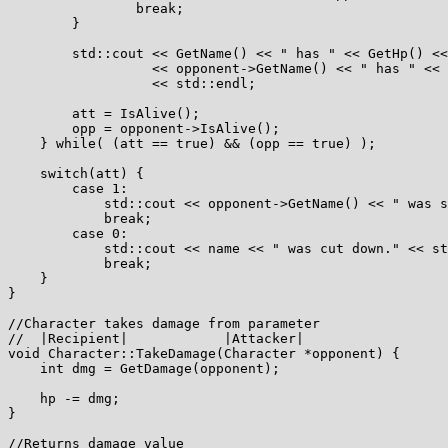
                break;

        }

        std::cout << GetName() << " has " << GetHp() <<
                  << opponent->GetName() << " has " << 
                  << std::endl;

        att = IsAlive();

        opp = opponent->IsAlive();

    } while( (att == true) && (opp == true) );

    switch(att) {

        case 1:

            std::cout << opponent->GetName() << " was s
            break;

        case 0:

            std::cout << name << " was cut down." << st
            break;

    }

}

//Character takes damage from parameter

//  |Recipient|            |Attacker|

void Character::TakeDamage(Character *opponent) {

    int dmg = GetDamage(opponent);

    hp -= dmg;

}

//Returns damage value
