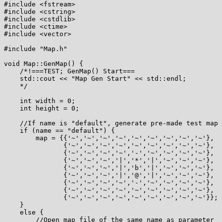
#include <fstream>

#include <cstring>

#include <cstdlib>

#include <ctime>

#include <vector>

#include "Map.h"

void Map::GenMap() {

    /*!===TEST; GenMap() Start===

    std::cout << "Map Gen Start" << std::endl;

    */

    int width = 0;

    int height = 0;

    //If name is "default", generate pre-made test map

    if (name == "default") {

        map = {{'~','~','~','~','~','~','~','~','~'},

               {'~','~','~','~','~','~','~','~','~'},

               {'~','~','~','~','-','~','~','~','~'},

               {'~','~','~','|','*','|','~','~','~'},

               {'~','~','~','|','b','|','~','~','~'},

               {'~','~','~','|','@','|','~','~','~'},

               {'~','~','~','~','-','~','~','~','~'},

               {'~','~','~','~','~','~','~','~','~'},

               {'~','~','~','~','~','~','~','~','~'}};

    }

    else {

        //Open map file of the same name as parameter
