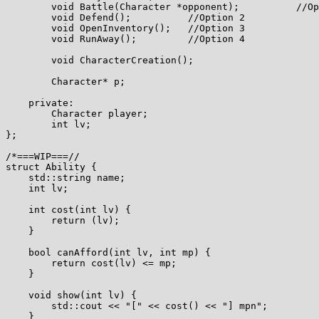
        void Battle(Character *opponent);          //Op
        void Defend();          //Option 2

        void OpenInventory();   //Option 3

        void RunAway();         //Option 4

        void CharacterCreation();

        Character* p;

    private:

        Character player;

        int lv;

};

/*===WIP===//

struct Ability {

    std::string name;

    int lv;

    int cost(int lv) {

        return (lv);

    }

    bool canAfford(int lv, int mp) {

        return cost(lv) <= mp;

    }

    void show(int lv) {

        std::cout << "[" << cost() << "] mpn";

    }
