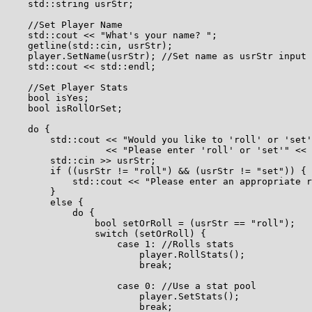
    std::string usrStr;

    //Set Player Name

    std::cout << "What's your name? ";

    getline(std::cin, usrStr);

    player.SetName(usrStr); //Set name as usrStr input

    std::cout << std::endl;

    //Set Player Stats

    bool isYes;

    bool isRollOrSet;

    do {

        std::cout << "Would you like to 'roll' or 'set'
                  << "Please enter 'roll' or 'set'" << 
        std::cin >> usrStr;

        if ((usrStr != "roll") && (usrStr != "set")) {

            std::cout << "Please enter an appropriate r
        }

        else {

            do {

                bool setOrRoll = (usrStr == "roll");

                switch (setOrRoll) {

                    case 1: //Rolls stats

                        player.RollStats();

                        break;

                    case 0: //Use a stat pool

                        player.SetStats();

                        break;
