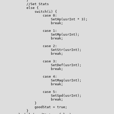
            }

            //Set Stats

            else {

                switch(i) {

                    case 0:

                        SetHp(usrInt * 3);

                        break;

                    case 1:

                        SetMp(usrInt);

                        break;

                    case 2:

                        SetStr(usrInt);

                        break;

                    case 3:

                        SetDef(usrInt);

                        break;

                    case 4:

                        SetMag(usrInt);

                        break;

                    case 5:

                        SetSpd(usrInt);

                        break;

                }

                goodStat = true;

            }       
