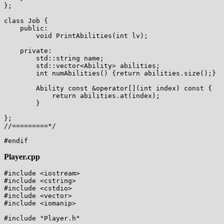
};

class Job {

    public:

        void PrintAbilities(int lv);

    private:

        std::string name;

        std::vector<Ability> abilities;

        int numAbilities() {return abilities.size();}

        Ability const &operator[](int index) const {

            return abilities.at(index);

        }

};

//=========*/

Player.cpp
#include <iostream>

#include <cstring>

#include <cstdio>

#include <vector>

#include <iomanip>

#include "Player.h"
