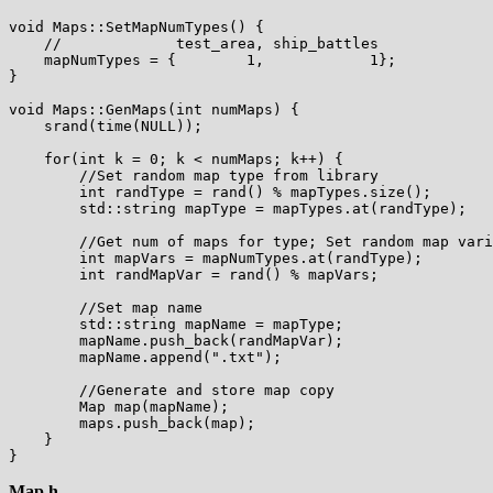
void Maps::SetMapNumTypes() {

    //             test_area, ship_battles

    mapNumTypes = {        1,            1};

}

void Maps::GenMaps(int numMaps) {

    srand(time(NULL));

    for(int k = 0; k < numMaps; k++) {  

        //Set random map type from library

        int randType = rand() % mapTypes.size();

        std::string mapType = mapTypes.at(randType);

        //Get num of maps for type; Set random map vari
        int mapVars = mapNumTypes.at(randType);

        int randMapVar = rand() % mapVars;

        //Set map name

        std::string mapName = mapType;

        mapName.push_back(randMapVar);

        mapName.append(".txt");

        //Generate and store map copy

        Map map(mapName);

        maps.push_back(map);

    }

Map.h