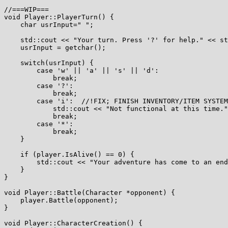
//===WIP===

void Player::PlayerTurn() {

    char usrInput=" ";

    std::cout << "Your turn. Press '?' for help." << st
    usrInput = getchar();

    switch(usrInput) {

        case 'w' || 'a' || 's' || 'd':

            break;

        case '?':

            break;

        case 'i':  //!FIX; FINISH INVENTORY/ITEM SYSTEM

            std::cout << "Not functional at this time."
            break;

        case '*':

            break;

    }

    if (player.IsAlive() == 0) {

        std::cout << "Your adventure has come to an end
    }

}

void Player::Battle(Character *opponent) {

    player.Battle(opponent);

}   

void Player::CharacterCreation() {
