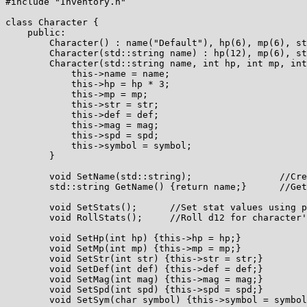
#include "Inventory.h"

class Character {

    public:

        Character() : name("Default"), hp(6), mp(6), st
        Character(std::string name) : hp(12), mp(6), st
        Character(std::string name, int hp, int mp, int
            this->name = name;

            this->hp = hp * 3;

            this->mp = mp;

            this->str = str;

            this->def = def;

            this->mag = mag;

            this->spd = spd;

            this->symbol = symbol;

        }

        void SetName(std::string);                //Cre
        std::string GetName() {return name;}      //Get
        void SetStats();      //Set stat values using p
        void RollStats();     //Roll d12 for character'
        void SetHp(int hp) {this->hp = hp;}

        void SetMp(int mp) {this->mp = mp;}

        void SetStr(int str) {this->str = str;}

        void SetDef(int def) {this->def = def;}

        void SetMag(int mag) {this->mag = mag;}

        void SetSpd(int spd) {this->spd = spd;}

        void SetSym(char symbol) {this->symbol = symbol