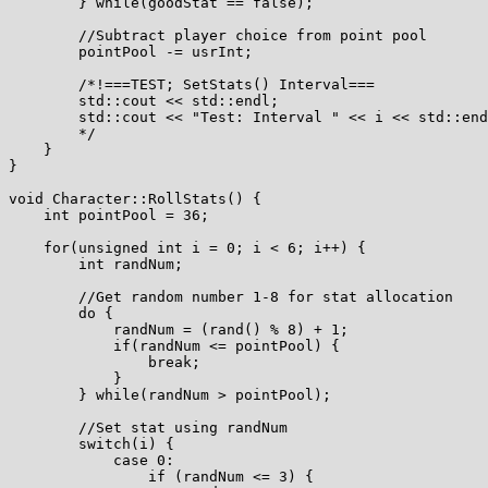
        } while(goodStat == false);

        //Subtract player choice from point pool

        pointPool -= usrInt;

        /*!===TEST; SetStats() Interval===

        std::cout << std::endl;

        std::cout << "Test: Interval " << i << std::end
        */

    }

}

void Character::RollStats() {

    int pointPool = 36;

    for(unsigned int i = 0; i < 6; i++) {

        int randNum;

        //Get random number 1-8 for stat allocation

        do {

            randNum = (rand() % 8) + 1;

            if(randNum <= pointPool) {

                break;

            }

        } while(randNum > pointPool);

        //Set stat using randNum

        switch(i) {

            case 0:

                if (randNum <= 3) {
