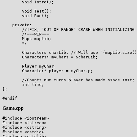
        void Intro();

        void Test();

        void Run();

    private:

        //!FIX; `OUT-OF-RANGE` CRASH WHEN INITIALIZING 
        /*===WIP===

        Maps mapLib;

        */

        Characters charLib; //!Will use `(mapLib.size()
        Characters* myChars = &charLib;

        Player myChar;

        Character* player = myChar.p;

        //Counts num turns player has made since init; 
        int time;

};

Game.cpp
#include <iostream>

#include <fstream>

#include <cstring>

#include <cstdio>

#include <cstdlib>
