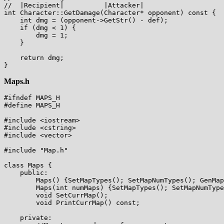
//  |Recipient|          |Attacker|

int Character::GetDamage(Character* opponent) const {

    int dmg = (opponent->GetStr() - def);

    if (dmg < 1) {

        dmg = 1;

    }

    return dmg;

Maps.h
#ifndef MAPS_H

#define MAPS_H

#include <iostream>

#include <cstring>

#include <vector>

#include "Map.h"

class Maps {

    public:

        Maps() {SetMapTypes(); SetMapNumTypes(); GenMap
        Maps(int numMaps) {SetMapTypes(); SetMapNumType
        void SetCurrMap();

        void PrintCurrMap() const;

    private:
