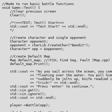
//Mode to run basic battle functions

void Game::Test() {

    //Clear previous screen

    Clear();

    /*!===TEST; Test() Start===

    std::cout << "Test Start" << std::endl;

    */

    //Create character and single opponent

    Character opponent;

    opponent = charLib.CreateChar("Bandit");

    Character* opp = &opponent;

    //Create Default Map

    Map default_map; //!FIX; Find Seg. Fault (Map.cpp)

    default_map.Print();

    std::cout << "As you sail across the ocean, you com
              << "floating over the water. You pull him
              << "suddenly he jolts up, knife readied i
              << "trick!" << std::endl;

    std::cout << "Press 'enter' to continue.";

    std::cin.get();

    std::cin.ignore();

    std::cout << std::endl;

    player->Battle(opp);
