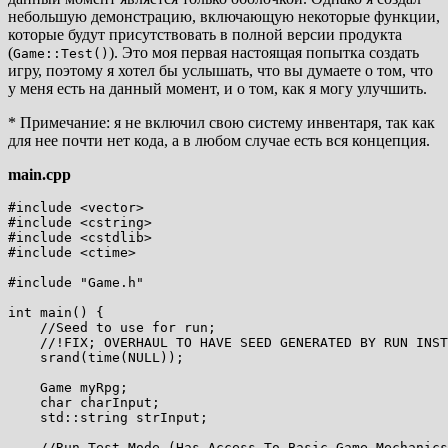
небольшую демонстрацию, включающую некоторые функции,
которые будут присутствовать в полной версии продукта
(
). Это моя первая настоящая попытка создать
Game::Test()
игру, поэтому я хотел бы услышать, что вы думаете о том, что
у меня есть на данный момент, и о том, как я могу улучшить.
* Примечание: я не включил свою систему инвентаря, так как
для нее почти нет кода, а в любом случае есть вся концепция.
main.cpp
#include <vector>

#include <cstring>

#include <cstdlib>

#include <ctime>

#include "Game.h"

int main() {

    //Seed to use for run;

    //!FIX; OVERHAUL TO HAVE SEED GENERATED BY RUN INST
    srand(time(NULL));

    Game myRpg;

    char charInput;

    std::string strInput;

    //Run Test Mode (Has Access To Basic Game Mechanics