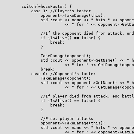
        switch(whoseFaster) {

            case 1: //Player's faster

                opponent->TakeDamage(this);

                std::cout << name << " hits " << oppone
                          << " for " << opponent->GetDa
                //If the opponent died from attack, end
                if (IsAlive() == false) {

                    break;

                }

                TakeDamage(opponent);

                std::cout << opponent->GetName() << " h
                          << " for " << GetDamage(oppon
                break;

            case 0: //Opponent's faster

                TakeDamage(opponent);

                std::cout << opponent->GetName() << " h
                          << " for " << GetDamage(oppon
                //If player died from attack, end battl
                if (IsAlive() == false) {

                    break;

                }

                //Else, player attacks

                opponent->TakeDamage(this);

                std::cout << name << " hits " << oppone
                          << " for " << opponent->GetDa