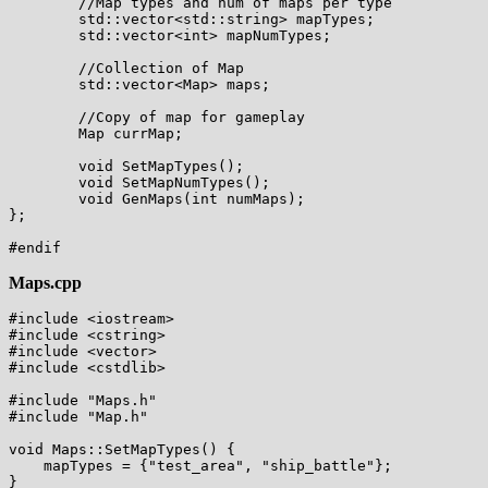
        //Map types and num of maps per type

        std::vector<std::string> mapTypes;

        std::vector<int> mapNumTypes;

        //Collection of Map

        std::vector<Map> maps;

        //Copy of map for gameplay 

        Map currMap;

        void SetMapTypes();

        void SetMapNumTypes();

        void GenMaps(int numMaps);

};

Maps.cpp
#include <iostream>

#include <cstring>

#include <vector>

#include <cstdlib>

#include "Maps.h"

#include "Map.h"

void Maps::SetMapTypes() {

    mapTypes = {"test_area", "ship_battle"};

}
