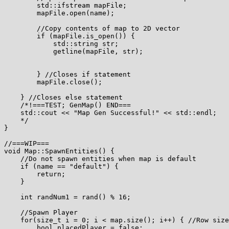
        std::ifstream mapFile;

        mapFile.open(name);

        //Copy contents of map to 2D vector

        if (mapFile.is_open()) {

            std::string str;

            getline(mapFile, str);

        } //Closes if statement

        mapFile.close();

    } //Closes else statement

    /*!===TEST; GenMap() END===

    std::cout << "Map Gen Successful!" << std::endl;

    */

}

//===WIP===

void Map::SpawnEntities() {

    //Do not spawn entities when map is default

    if (name == "default") {

        return;

    }

    int randNum1 = rand() % 16;

    //Spawn Player

    for(size_t i = 0; i < map.size(); i++) { //Row size

        bool placedPlayer = false;
