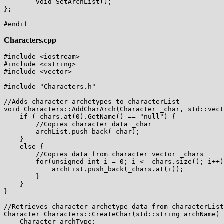
        void SetArchList();

};

Characters.cpp
#include <iostream>

#include <cstring>

#include <vector>

#include "Characters.h"

//Adds character archetypes to characterList

void Characters::AddCharArch(Character _char, std::vect
    if (_chars.at(0).GetName() == "null") {

        //Copies character data _char

        archList.push_back(_char);

    }

    else {

        //Copies data from character vector _chars

        for(unsigned int i = 0; i < _chars.size(); i++)
            archList.push_back(_chars.at(i));

        }

    }

}

//Retrieves character archetype data from characterList

Character Characters::CreateChar(std::string archName) 
    Character archType;
