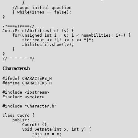
        }

    //Loops initial question

    } while(isYes == false);

}

/*===WIP===//

Job::PrintAbilities(int lv) {

    for(unsigned int i = 0; i < numAbilities; i++) {

        std::cout << "[" << i << "]";

        abilites[i].show(lv);

    }

}

Characters.h
#ifndef CHARACTERS_H

#define CHARACTERS_H

#include <iostream>

#include <vector>

#include "Character.h"

class Coord {

    public:

        Coord() {};

        void SetData(int x, int y) {

            this->x = x;
