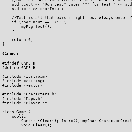
    std::cout << "Run test? Enter 'Y' for test." << std
    std::cin >> charInput;

    //Test is all that exists right now. Always enter Y
    if (charInput == 'Y') {

        myRpg.Test();

    }

    return 0;

Game.h
#ifndef GAME_H

#define GAME_H

#include <iostream>

#include <cstring>

#include <vector>

#include "Characters.h"

#include "Maps.h"

#include "Player.h"

class Game {

    public:

        Game() {Clear(); Intro(); myChar.CharacterCreat
        void Clear();
