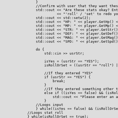
                }

                //Confirm with user that they want thes
                std::cout << "Are these stats okay? Ent
                          << "'roll' / 'set' to redo yo
                std::cout << std::setw(2);

                std::cout << "HP: " << player.GetHp() <
                std::cout << "MP: " << player.GetMp() <
                std::cout << "STR: " << player.GetStr()
                std::cout << "DEF: " << player.GetDef()
                std::cout << "MAG: " << player.GetMag()
                std::cout << "SPD: " << player.GetSpd()
                do {

                    std::cin >> usrStr;

                    isYes = (usrStr == "YES");

                    isRollOrSet = ((usrStr == "roll") |
                    //If they entered "YES"

                    if (usrStr == "YES") {

                        break;

                    }

                    //If they entered something other t
                    else if ((isYes == false) && (isRol
                        std::cout << "Please enter an a
                    }

                //Loops input

                } while((isYes == false) && (isRollOrSe
            //Loops stat roll

            } while(isRollOrSet == true);
