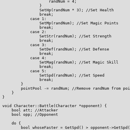
                    randNum = 4;

                }

                SetHp(randNum * 3); //Set Health

                break;

            case 1:

                SetMp(randNum); //Set Magic Points

                break;

            case 2:

                SetStr(randNum); //Set Strength

                break;

            case 3:

                SetDef(randNum); //Set Defense

                break;

            case 4:

                SetMag(randNum); //Set Magic Skill

                break;

            case 5:

                SetSpd(randNum); //Set Speed

                break;

        }

        pointPool -= randNum; //Remove randNum from poi
    }

}

void Character::Battle(Character *opponent) {

    bool att; //Attacker

    bool opp; //Opponent

    do {

        bool whoseFaster = GetSpd() > opponent->GetSpd(