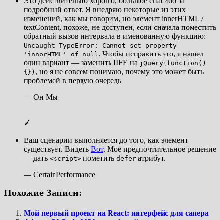
Это действительно хорошо, большое спасибо за
подробный ответ. Я внедряю некоторые из этих
изменений, как мы говорим, но элемент innerHTML /
textContent, похоже, не доступен, если сначала поместить
обратный вызов интервала в именованную функцию:
Uncaught TypeError: Cannot set property
. Чтобы исправить это, я нашел
'innerHTML' of null
один вариант — заменить IIFE на
jQuery(function()
, но я не совсем понимаю, почему это может быть
{})
проблемой в первую очередь
— Он Мы
Ваш сценарий выполняется до того, как элемент
существует. Видеть
Вот
. Мое предпочтительное решение
— дать
пометить
атрибут.
<script>
defer
— CertainPerformance
Похожие Записи:
Мой первый проект на React: интерфейс для сапера