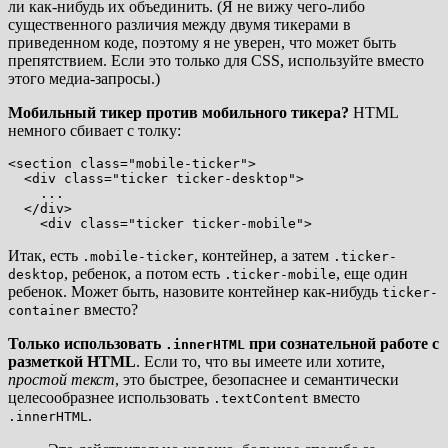
ли как-нибудь их объединить. (Я не вижу чего-либо
существенного различия между двумя тикерами в
приведенном коде, поэтому я не уверен, что может быть
препятствием. Если это только для CSS, используйте вместо
этого медиа-запросы.)
Мобильный тикер против мобильного тикера?
HTML
немного сбивает с толку:
<section class="mobile-ticker">

  <div class="ticker ticker-desktop">

    ...

  </div>

Итак, есть
, контейнер, а затем
.mobile-ticker
.ticker-
, ребенок, а потом есть
, еще один
desktop
.ticker-mobile
ребенок. Может быть, назовите контейнер как-нибудь
ticker-
вместо?
container
Только использовать
при сознательной работе с
.innerHTML
разметкой HTML
. Если то, что вы имеете или хотите,
простой текст
, это быстрее, безопаснее и семантически
целесообразнее использовать
вместо
.textContent
.
.innerHTML