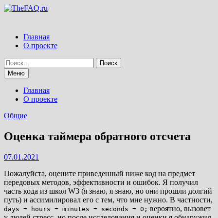
Перейти
к
содержимому
Главная
О проекте
Найти:
Меню
Главная
О проекте
Общие
Оценка таймера обратного отсчета
07.01.2021
Пожалуйста, оцените приведенный ниже код на предмет
передовых методов, эффективности и ошибок. Я получил
часть кода из школ W3 (я знаю, я знаю, но они прошли долгий
путь) и ассимилировал его с тем, что мне нужно. В частности,
вероятно, вызовет
days = hours = minutes = seconds = 0;
у людей стресс, но после исследования и оценки я обнаружил,