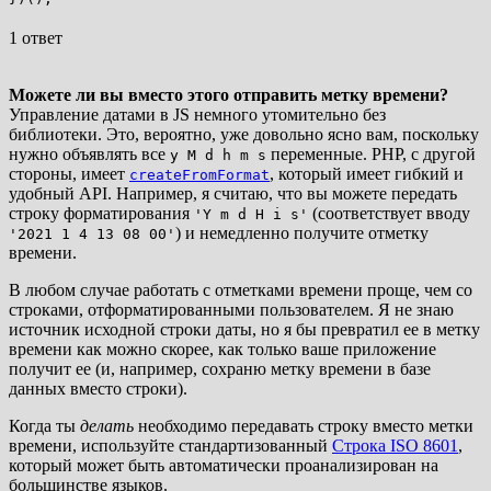
1 ответ
Можете ли вы вместо этого отправить метку времени?
Управление датами в JS немного утомительно без
библиотеки. Это, вероятно, уже довольно ясно вам, поскольку
нужно объявлять все
переменные. PHP, с другой
y M d h m s
стороны, имеет
, который имеет гибкий и
createFromFormat
удобный API. Например, я считаю, что вы можете передать
строку форматирования
(соответствует вводу
'Y m d H i s'
) и немедленно получите отметку
'2021 1 4 13 08 00'
времени.
В любом случае работать с отметками времени проще, чем со
строками, отформатированными пользователем. Я не знаю
источник исходной строки даты, но я бы превратил ее в метку
времени как можно скорее, как только ваше приложение
получит ее (и, например, сохраню метку времени в базе
данных вместо строки).
Когда ты
делать
необходимо передавать строку вместо метки
времени, используйте стандартизованный
Строка ISO 8601
,
который может быть автоматически проанализирован на
большинстве языков.