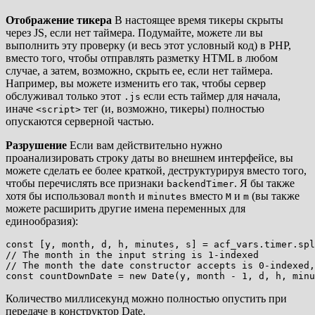
Отображение тикера
В настоящее время тикеры скрыты
через JS, если нет таймера. Подумайте, можете ли вы
выполнить эту проверку (и весь этот условный код) в PHP,
вместо того, чтобы отправлять разметку HTML в любом
случае, а затем, возможно, скрыть ее, если нет таймера.
Например, вы можете изменить его так, чтобы сервер
обслуживал только этот
если есть таймер для начала,
.js
иначе
тег (и, возможно, тикеры) полностью
<script>
опускаются серверной частью.
Разрушение
Если вам действительно нужно
проанализировать строку даты во внешнем интерфейсе, вы
можете сделать ее более краткой, деструктурируя вместо того,
чтобы перечислять все признаки
. Я бы также
backendTimer
хотя бы использовал
и
вместо
и
(вы также
month
minutes
M
m
можете расширить другие имена переменных для
единообразия):
const [y, month, d, h, minutes, s] = acf_vars.timer.spl
// The month in the input string is 1-indexed

// The month the date constructor accepts is 0-indexed,
Количество миллисекунд можно полностью опустить при
передаче в конструктор Date.