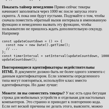
Показать таймер немедленно
Прямо сейчас тикеры
начинают заполняться через 1000 мс после запуска этого
скрипта. А пока они будут пустыми. Подумайте о том, чтобы
сначала поместить обратный вызов интервала в именованную
функцию и немедленно вызвать эту функцию, чтобы
пользователю не пришлось ждать дополнительную секунду.
Например
const updateCountdown = () => {

  const now = new Date().getTime();

  // ...

};

const timerInterval = setInterval(updateCountdown, 1000
Повторяющиеся идентификаторы недействительны
HTML
В документе должно быть не более одного элемента с
данным идентификатором. Если элементы определенного
типа могут повторяться, используйте класс вместо
идентификатора. Но даже лучше:
Можете ли вы совместить тикеры?
У вас есть одна бегущая
строка для мобильных устройств и отдельная для настольных
компьютеров. Это странно и приводит к повторению кода.
Если нет веской причины не делать этого, выясните, можно