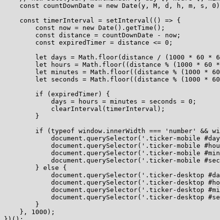
    const countDownDate = new Date(y, M, d, h, m, s, 0)
    const timerInterval = setInterval(() => {

        const now = new Date().getTime();

        const distance = countDownDate - now;

        const expiredTimer = distance <= 0;

        let days = Math.floor(distance / (1000 * 60 * 6
        let hours = Math.floor((distance % (1000 * 60 *
        let minutes = Math.floor((distance % (1000 * 60
        let seconds = Math.floor((distance % (1000 * 60
        if (expiredTimer) {

            days = hours = minutes = seconds = 0;

            clearInterval(timerInterval);

        }

        if (typeof window.innerWidth === 'number' && wi
            document.querySelector('.ticker-mobile #day
            document.querySelector('.ticker-mobile #hou
            document.querySelector('.ticker-mobile #min
            document.querySelector('.ticker-mobile #sec
        } else {

            document.querySelector('.ticker-desktop #da
            document.querySelector('.ticker-desktop #ho
            document.querySelector('.ticker-desktop #mi
            document.querySelector('.ticker-desktop #se
        }

    }, 1000);
