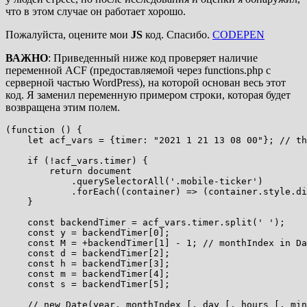
что в этом случае он работает хорошо.
Пожалуйста, оцените мои
JS
код. Спасибо.
CODEPEN
ВАЖНО
: Приведенный ниже код проверяет наличие
переменной ACF (предоставляемой через functions.php с
серверной частью WordPress), на которой основан весь этот
код. Я заменил переменную примером строки, которая будет
возвращена этим полем.
(function () {

    let acf_vars = {timer: "2021 1 21 13 08 00"}; // th
    if (!acf_vars.timer) {

        return document

            .querySelectorAll('.mobile-ticker')

            .forEach((container) => (container.style.di
    }

    const backendTimer = acf_vars.timer.split(' ');

    const y = backendTimer[0];

    const M = +backendTimer[1] - 1; // monthIndex in Da
    const d = backendTimer[2];

    const h = backendTimer[3];

    const m = backendTimer[4];

    const s = backendTimer[5];

    // new Date(year, monthIndex [, day [, hours [, min