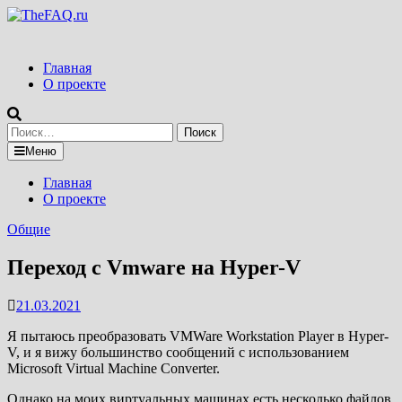
Перейти
к
содержимому
Главная
О проекте
Найти:
Меню
Главная
О проекте
Общие
Переход с Vmware на Hyper-V
21.03.2021
Я пытаюсь преобразовать VMWare Workstation Player в Hyper-
V, и я вижу большинство сообщений с использованием
Microsoft Virtual Machine Converter.
Однако на моих виртуальных машинах есть несколько файлов