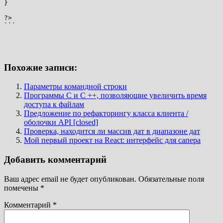
} 

```
Похожие записи:
Параметры командной строки
Программы C и C ++, позволяющие увеличить время
доступа к файлам
Предложение по рефакторингу класса клиента /
оболочки API [closed]
Проверка, находится ли массив дат в диапазоне дат
Мой первый проект на React: интерфейс для сапера
Добавить комментарий
Ваш адрес email не будет опубликован.
Обязательные поля
помечены
*
Комментарий
*