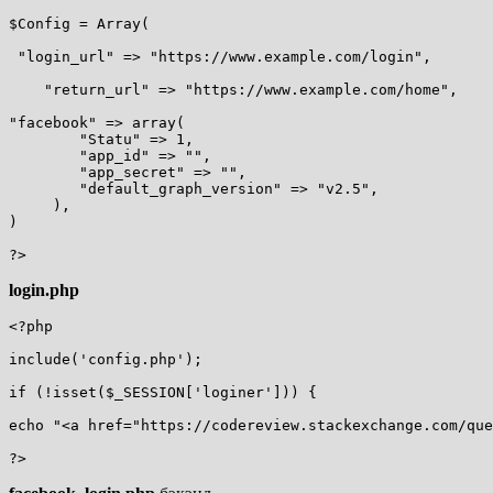
$Config = Array(

 "login_url" => "https://www.example.com/login",    

    "return_url" => "https://www.example.com/home",    
"facebook" => array(

        "Statu" => 1, 

        "app_id" => "",

        "app_secret" => "",     

        "default_graph_version" => "v2.5",      

     ),

)

login.php
<?php

include('config.php');

if (!isset($_SESSION['loginer'])) {

echo "<a href="https://codereview.stackexchange.com/que