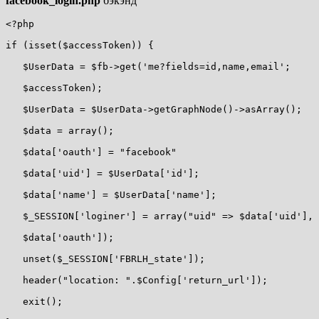
facebook_login.php
бэкэнд
<?php

if (isset($accessToken)) {

   $UserData = $fb->get('me?fields=id,name,email';

   $accessToken);

   $UserData = $UserData->getGraphNode()->asArray();

   $data = array();

   $data['oauth'] = "facebook"

   $data['uid'] = $UserData['id'];

   $data['name'] = $UserData['name'];

   $_SESSION['loginer'] = array("uid" => $data['uid'], 
   $data['oauth']);

   unset($_SESSION['FBRLH_state']);

   header("location: ".$Config['return_url']);

   exit();
