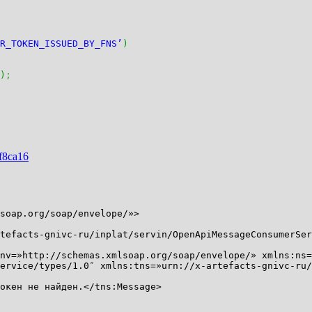
R_TOKEN_ISSUED_BY_FNS’
)
)
;
5f8ca16
soap.org/soap/envelope/»>
cts-gnivc-ru/inplat/servin/OpenApiMessageConsumerServ
/schemas.xmlsoap.org/soap/envelope/» xmlns:ns=»ur
ervice/types/1.0″ xmlns:tns=»urn://x-artefacts-gnivc-ru/
айден.</tns:Message>