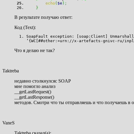
echo
(
$e
)
;
}
В результате получаю ответ:
Код (Text):
SoapFault exception: [soap:Client] Unmarshall
‘{WC[##other:»urn://x-artefacts-gnivc-ru/inp
Что я делаю не так?
Taktreba
недавно столкнулсяс SOAP
мне помогло анализ
__getLastRequest()
__getLastResponse()
методов. Смотри что ты отправляешь и что получаешь в о
VaneS
Taktreba сказал(а):