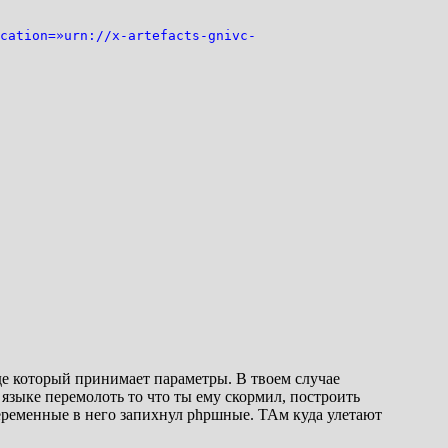
tion=»urn://x-artefacts-gnivc-
оде который принимает параметры. В твоем случае
 языке перемолоть то что ты ему скормил, построить
переменные в него запихнул phpшные. ТАм куда улетают