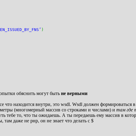
EN_ISSUED_BY_FNS’
)
попытки обяснить могут быть
не верными
все что находится внутри, это wsdl. Wsdl должен формироваться
раметры (многомерный массив со строками и числами) и
там где
уть тебе то, что ты ожидаешь. А ты передаешь ему массив в кот
там даже не рнр, он не знает что делать с $