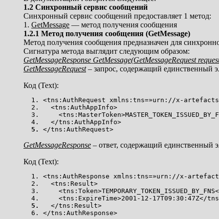
1.2 Синхронный сервис сообщений
Синхронный сервис сообщений предоставляет 1 метод:
1.
GetMessage
— метод получения сообщения
1.2.1 Метод получения сообщения (GetMessage)
Метод получения сообщения предназначен для синхронно
Сигнатура метода выглядит следующим образом:
GetMessageResponse GetMessage(GetMessageRequest request
GetMessageRequest
– запрос, содержащий единственный э
Код (Text):
<tns:AuthRequest xmlns:tns=»urn://x-artefacts
<tns:AuthAppInfo>
<tns:MasterToken>MASTER_TOKEN_ISSUED_BY_FN
</tns:AuthAppInfo>
</tns:AuthRequest>
GetMessageResponse
– ответ, содержащий единственный э
Код (Text):
<tns:AuthResponse xmlns:tns=»urn://x-artefact
<tns:Result>
<tns:Token>TEMPORARY_TOKEN_ISSUED_BY_FNS<
<tns:ExpireTime>2001-12-17T09:30:47Z</tns
</tns:Result>
</tns:AuthResponse>