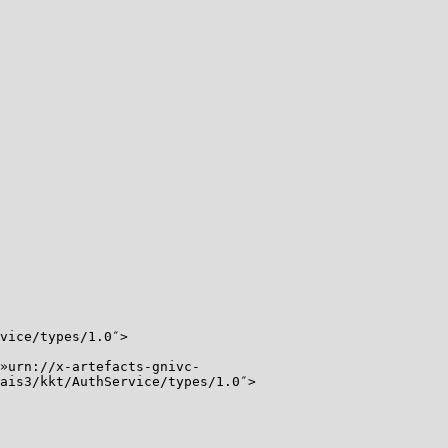
ice/types/1.0″>
n://x-artefacts-gnivc-
ais3/kkt/AuthService/types/1.0″>