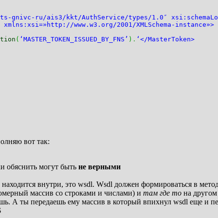
vc-ru/ais3/kkt/AuthService/types/1.0″ xsi:schemaLoca
 xmlns:xsi=»http://www.w3.org/2001/XMLSchema-instance»>
tion
(
‘MASTER_TOKEN_ISSUED_BY_FNS’
)
.
‘</MasterToken>
полняю вот так:
ки обяснить могут быть
не верными
о находится внутри, это wsdl. Wsdl должен формироваться в мет
омерный массив со строками и числами) и
там где то
на другом
аешь. А ты передаешь ему массив в который впихнул wsdl еще и 
$