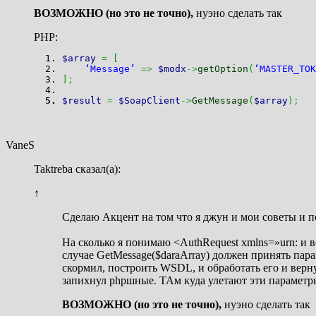
ВОЗМОЖНО (но это не точно),
нуэно сделать так
PHP:
$array
=
[
‘Message’
=>
$modx
->
getOption
(
‘MASTER_TOK
]
;
$result
=
$SoapClient
->
GetMessage
(
$array
)
;
VaneS
Taktreba сказал(а):
↑
Сделаю Акцент на том что я джун и мои советы и 
На сколько я понимаю <AuthRequest xmlns=»urn: и 
случае GetMessage($daraArray) должен принять па
скормил, построить WSDL, и обработать его и верн
запихнул phpшные. ТАм куда улетают эти параметры, 
ВОЗМОЖНО (но это не точно),
нуэно сделать так