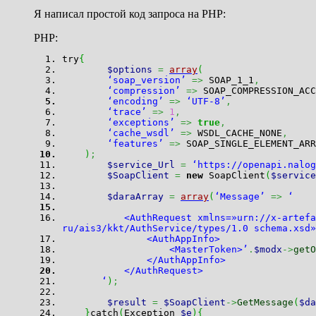
Я написал простой код запроса на PHP:
PHP:
try
{
$options
=
array
(
‘soap_version’
=>
SOAP_1_1
,
‘compression’
=>
SOAP_COMPRESSION_AC
‘encoding’
=>
‘UTF-8’
,
‘trace’
=>
1
,
‘exceptions’
=>
true
,
‘cache_wsdl’
=>
WSDL_CACHE_NONE
,
‘features’
=>
SOAP_SINGLE_ELEMENT_ARR
)
;
$service_Url
=
‘https://openapi.nalog
$SoapClient
=
new
SoapClient
(
$service
$daraArray
=
array
(
‘Message’
=>
‘
<AuthRequest xmlns=»urn://x-artefacts-gni
ru/ais3/kkt/AuthService/types/1.0 schema.xsd»
<AuthAppInfo>
<MasterToken>’
.
$modx
->
getO
</AuthAppInfo>
</AuthRequest>
‘
)
;
$result
=
$SoapClient
->
GetMessage
(
$da
}
catch
(
Exception
$e
)
{