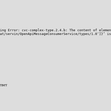
ing Error: cvc-complex-type.2.4.b: The content of elemen
lat/servin/OpenApiMessageConsumerService/types/1.0″]}’ i
твет