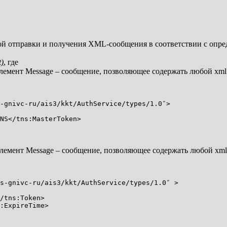
й отправки и получения XML-сообщения в соответствии с опред
)
, где
лемент Message – сообщение, позволяющее содержать любой xml
-gnivc-ru/ais3/kkt/AuthService/types/1.0″>
S</tns:MasterToken>
лемент Message – сообщение, позволяющее содержать любой xml
s-gnivc-ru/ais3/kkt/AuthService/types/1.0″ >
/tns:Token>
:ExpireTime>