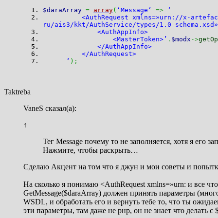
$daraArray
=
array
(
‘Message’
=>
‘
<AuthRequest xmlns=»urn://x-artefacts-gni
ru/ais3/kkt/AuthService/types/1.0 schema.xsd»
<AuthAppInfo>
<MasterToken>’
.
$modx
->
getOp
</AuthAppInfo>
</AuthRequest>
‘
)
;
Taktreba
VaneS сказал(а):
↑
Тег Message почему то не заполняется, хотя я его за
Нажмите, чтобы раскрыть…
Сделаю Акцент на том что я джун и мои советы и попыт
На сколько я понимаю <AuthRequest xmlns=»urn: и все чт
GetMessage($daraArray) должен принять параметры (мног
WSDL, и обработать его и вернуть тебе то, что ты ожид
эти параметры, там даже не рнр, он не знает что делать с 