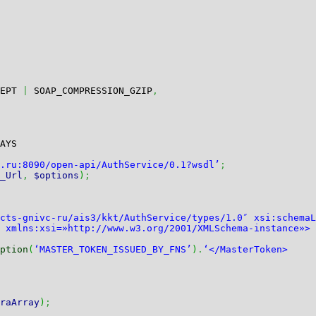
CEPT
|
SOAP_COMPRESSION_GZIP
,
AYS
.ru:8090/open-api/AuthService/0.1?wsdl’
;
_Url
,
$options
)
;
vc-ru/ais3/kkt/AuthService/types/1.0″ xsi:schemaLoc
 xmlns:xsi=»http://www.w3.org/2001/XMLSchema-instance»>
ption
(
‘MASTER_TOKEN_ISSUED_BY_FNS’
)
.
‘</MasterToken>
raArray
)
;