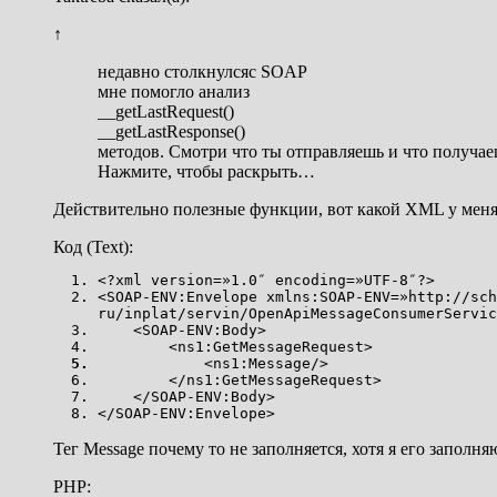
↑
недавно столкнулсяс SOAP
мне помогло анализ
__getLastRequest()
__getLastResponse()
методов. Смотри что ты отправляешь и что получае
Нажмите, чтобы раскрыть…
Действительно полезные функции, вот какой XML у меня
Код (Text):
<?xml version=»1.0″ encoding=»UTF-8″?>
<SOAP-ENV:Envelope xmlns:SOAP-ENV=»http://sch
ru/inplat/servin/OpenApiMessageConsumerServic
<SOAP-ENV:Body>
<ns1:GetMessageRequest>
<ns1:Message/>
</ns1:GetMessageRequest>
</SOAP-ENV:Body>
</SOAP-ENV:Envelope>
Тег Message почему то не заполняется, хотя я его заполняю
PHP: