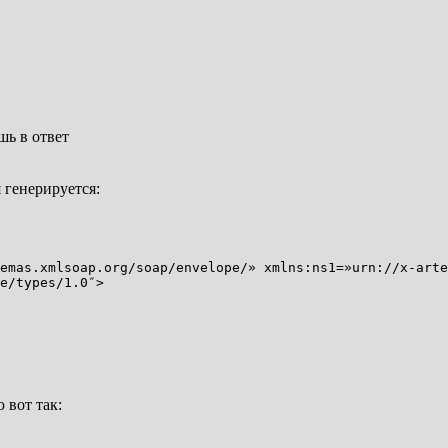
шь в ответ
 генерируется:
emas.xmlsoap.org/soap/envelope/» xmlns:ns1=»urn://x-arte
e/types/1.0″>
 вот так: