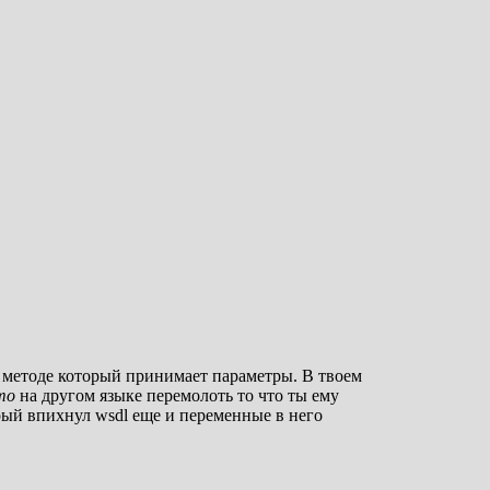
 в методе который принимает параметры. В твоем
 то
на другом языке перемолоть то что ты ему
орый впихнул wsdl еще и переменные в него