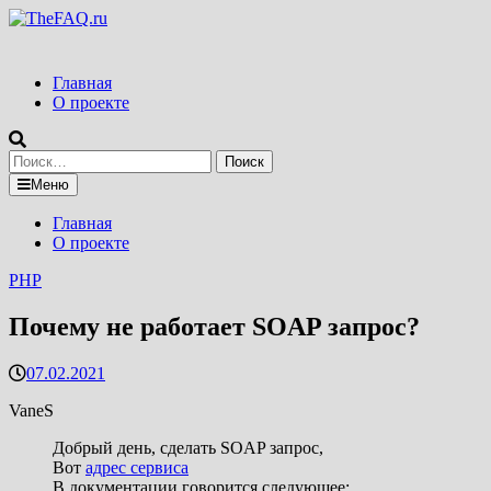
Перейти
к
содержимому
Главная
О проекте
Найти:
Меню
Главная
О проекте
PHP
Почему не работает SOAP запрос?
07.02.2021
VaneS
Добрый день, сделать SOAP запрос,
Вот
адрес сервиса
В документации говорится следующее: