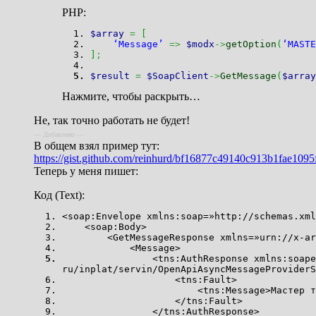
PHP:
$array
=
[
‘Message’
=>
$modx
->
getOption
(
‘MASTE
]
;
$result
=
$SoapClient
->
GetMessage
(
$array
Нажмите, чтобы раскрыть…
Не, так точно работать не будет!
— Добавлено —
В общем взял пример тут:
https://gist.github.com/reinhurd/bf16877c49140c913b1fae109
Теперь у меня пишет:
Код (Text):
<soap:Envelope xmlns:soap=»http://schemas.xml
<soap:Body>
<GetMessageResponse xmlns=»urn://x-artefa
<Message>
<tns:AuthResponse xmlns:soapenv=»http:/
ru/inplat/servin/OpenApiAsyncMessageProviderS
<tns:Fault>
<tns:Message>Мастер токен не н
</tns:Fault>
</tns:AuthResponse>