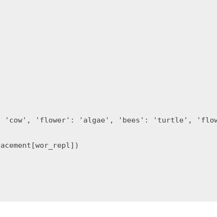
 'cow', 'flower': 'algae', 'bees': 'turtle', 'flow
acement[wor_repl])
