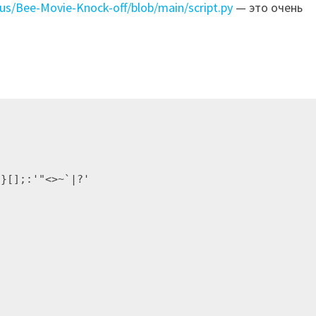
us/Bee-Movie-Knock-off/blob/main/script.py
— это очень
}[];:'"<>~`|?'
