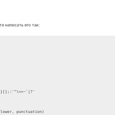
е написать его так:
}[];:'"\<>~`|?'

lower, punctuation)
