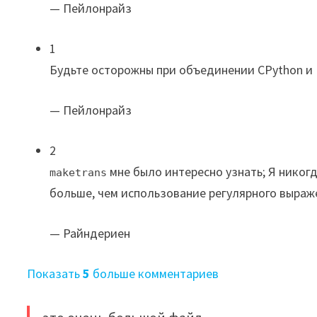
— Пейлонрайз
1
Будьте осторожны при объединении CPython и P
— Пейлонрайз
2
мне было интересно узнать; Я никогд
maketrans
больше, чем использование регулярного выраж
— Райндериен
Показать
5
больше комментариев