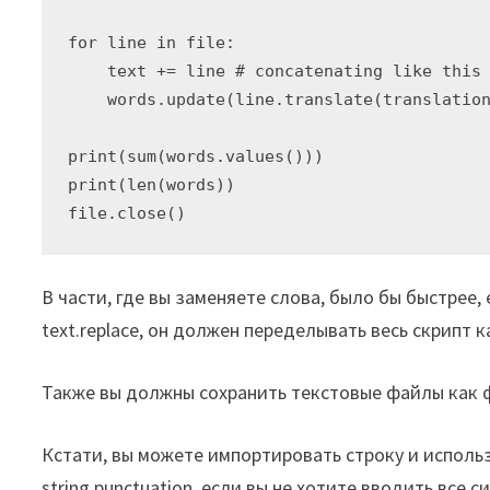
for line in file:

    text += line # concatenating like this 
    words.update(line.translate(translation
print(sum(words.values()))

print(len(words))

В части, где вы заменяете слова, было бы быстрее,
text.replace, он должен переделывать весь скрипт 
Также вы должны сохранить текстовые файлы как фа
Кстати, вы можете импортировать строку и использов
string.punctuation, если вы не хотите вводить все с