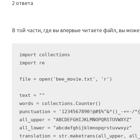
2 ответа
В той части, где вы впервые читаете файл, вы может
import collections

import re

file = open('bee_movie.txt', 'r')

text = ""

words = collections.Counter()

punctuation = '1234567890!@#$%^&*()_-+=-/*{
all_upper = "ABCDEFGHIJKLMNOPQRSTUVWXYZ"

all_lower = "abcdefghijklmnopqrstuvwxyz"

translation = str.maketrans(all_upper, all_