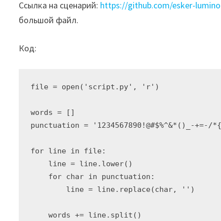
Ссылка на сценарий:
https://github.com/esker-lumino
большой файл.
Код:
file = open('script.py', 'r')

words = []

punctuation = '1234567890!@#$%^&*()_-+=-/*{
for line in file:

    line = line.lower()

    for char in punctuation:

        line = line.replace(char, '')

    words += line.split()
