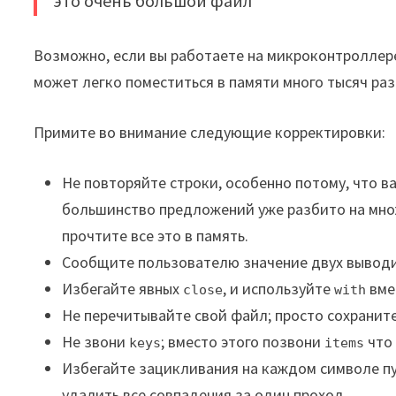
это очень большой файл
Возможно, если вы работаете на микроконтроллере
может легко поместиться в памяти много тысяч раз
Примите во внимание следующие корректировки:
Не повторяйте строки, особенно потому, что 
большинство предложений уже разбито на мно
прочтите все это в память.
Сообщите пользователю значение двух вывод
Избегайте явных
, и используйте
вме
close
with
Не перечитывайте свой файл; просто сохранит
Не звони
; вместо этого позвони
что 
keys
items
Избегайте зацикливания на каждом символе пу
удалить все совпадения за один проход.