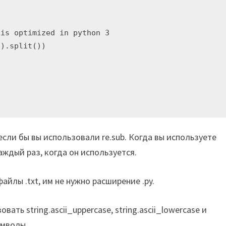
is optimized in python 3

).split())

 если бы вы использовали re.sub. Когда вы используете
каждый раз, когда он используется.
йлы .txt, им не нужно расширение .py.
ать string.ascii_uppercase, string.ascii_lowercase и
имволы.