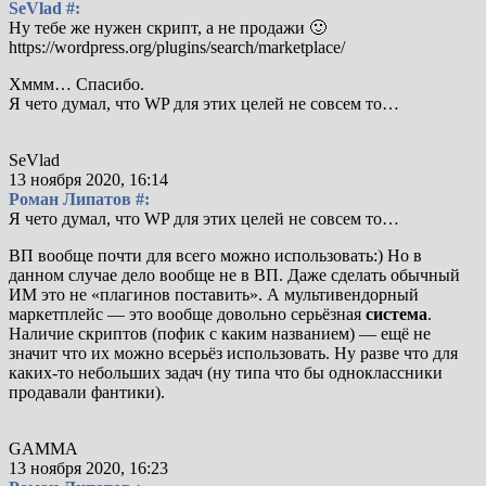
SeVlad #:
Ну тебе же нужен скрипт, а не продажи 🙂
https://wordpress.org/plugins/search/marketplace/
Хммм… Спасибо.
Я чето думал, что WP для этих целей не совсем то…
SeVlad
13 ноября 2020, 16:14
Роман Липатов #:
Я чето думал, что WP для этих целей не совсем то…
ВП вообще почти для всего можно использовать:) Но в
данном случае дело вообще не в ВП. Даже сделать обычный
ИМ это не «плагинов поставить». А мультивендорный
маркетплейс — это вообще довольно серьёзная
система
.
Наличие скриптов (пофик с каким названием) — ещё не
значит что их можно всерьёз использовать. Ну разве что для
каких-то небольших задач (ну типа что бы одноклассники
продавали фантики).
GAMMA
13 ноября 2020, 16:23