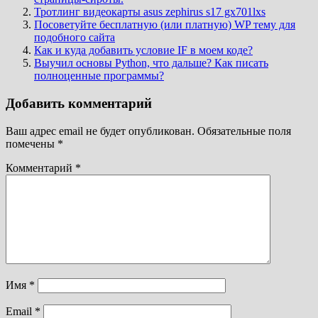
Тротлинг видеокарты asus zephirus s17 gx701lxs
Посоветуйте бесплатную (или платную) WP тему для
подобного сайта
Как и куда добавить условие IF в моем коде?
Выучил основы Python, что дальше? Как писать
полноценные программы?
Добавить комментарий
Ваш адрес email не будет опубликован.
Обязательные поля
помечены
*
Комментарий
*
Имя
*
Email
*