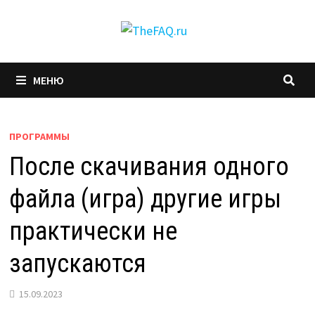
Перейти
к
содержимому
МЕНЮ
ПРОГРАММЫ
После скачивания одного
файла (игра) другие игры
практически не
запускаются
15.09.2023