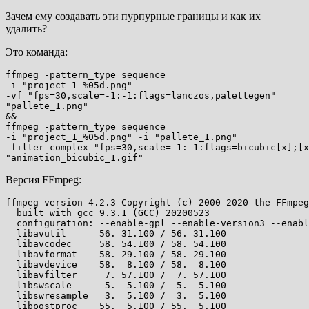
Зачем ему создавать эти пурпурные границы и как их
удалить?
Это команда:
ffmpeg -pattern_type sequence 

-i "project_1_%05d.png" 

-vf "fps=30,scale=-1:-1:flags=lanczos,palettegen" 

"pallete_1.png" 

&& 

ffmpeg -pattern_type sequence 

-i "project_1_%05d.png" -i "pallete_1.png" 

-filter_complex "fps=30,scale=-1:-1:flags=bicubic[x];[x
Версия FFmpeg:
ffmpeg version 4.2.3 Copyright (c) 2000-2020 the FFmpeg
  built with gcc 9.3.1 (GCC) 20200523

  configuration: --enable-gpl --enable-version3 --enabl
  libavutil      56. 31.100 / 56. 31.100

  libavcodec     58. 54.100 / 58. 54.100

  libavformat    58. 29.100 / 58. 29.100

  libavdevice    58.  8.100 / 58.  8.100

  libavfilter     7. 57.100 /  7. 57.100

  libswscale      5.  5.100 /  5.  5.100

  libswresample   3.  5.100 /  3.  5.100
