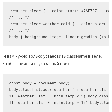
.weather-clear { --color-start: #7AE7C7; --col
/* ... */

.weather-clear.weather-cold { --color-start: #
/* ... */

И вам нужно только установить className в теле,
чтобы применить указанный цвет.
const body = document.body;

body.classList.add('weather-' + weather.list[0
if (weather.list[0].main.temp < 5) body.classL