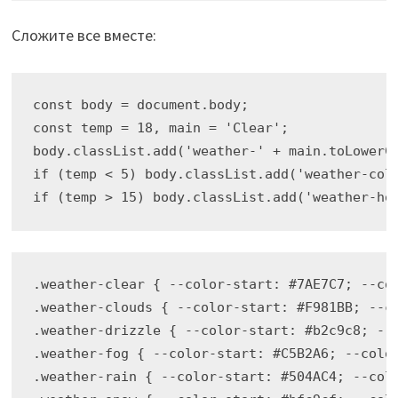
Сложите все вместе:
const body = document.body;

const temp = 18, main = 'Clear';

body.classList.add('weather-' + main.toLowerCa
if (temp < 5) body.classList.add('weather-cold
if (temp > 15) body.classList.add('weather-ho
.weather-clear { --color-start: #7AE7C7; --col
.weather-clouds { --color-start: #F981BB; --co
.weather-drizzle { --color-start: #b2c9c8; --c
.weather-fog { --color-start: #C5B2A6; --color
.weather-rain { --color-start: #504AC4; --colo