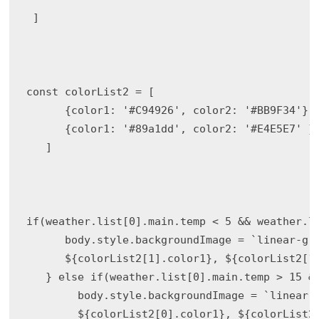
 ]

const colorList2 = [

      {color1: '#C94926', color2: '#BB9F34'},

      {color1: '#89a1dd', color2: '#E4E5E7' }

   ]

if(weather.list[0].main.temp < 5 && weather.li
      body.style.backgroundImage = `linear-gra
      ${colorList2[1].color1}, ${colorList2[1]
   } else if(weather.list[0].main.temp > 15 &&
        body.style.backgroundImage = `linear-g
        ${colorList2[0].color1}, ${colorList2[