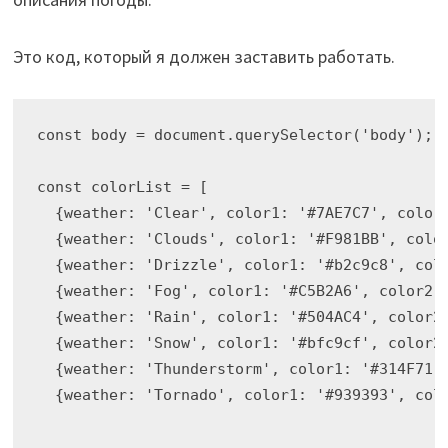
Это код, который я должен заставить работать.
const body = document.querySelector('body');

const colorList = [

  {weather: 'Clear', color1: '#7AE7C7', color2
  {weather: 'Clouds', color1: '#F981BB', color
  {weather: 'Drizzle', color1: '#b2c9c8', colo
  {weather: 'Fog', color1: '#C5B2A6', color2: 
  {weather: 'Rain', color1: '#504AC4', color2:
  {weather: 'Snow', color1: '#bfc9cf', color2:
  {weather: 'Thunderstorm', color1: '#314F71',
  {weather: 'Tornado', color1: '#939393', colo