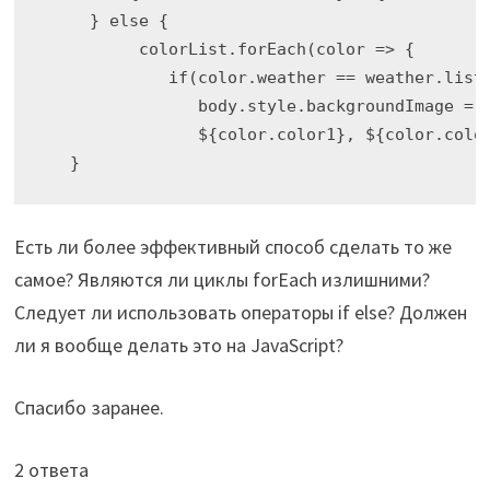
     } else {

          colorList.forEach(color => {

             if(color.weather == weather.list[
                body.style.backgroundImage = `
                ${color.color1}, ${color.color
Есть ли более эффективный способ сделать то же
самое? Являются ли циклы forEach излишними?
Следует ли использовать операторы if else? Должен
ли я вообще делать это на JavaScript?
Спасибо заранее.
2 ответа