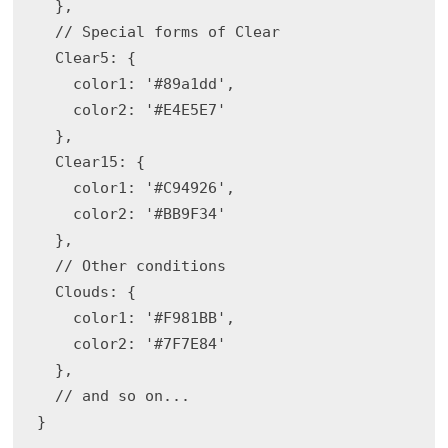
  },

  // Special forms of Clear

  Clear5: {

    color1: '#89a1dd',

    color2: '#E4E5E7'

  },

  Clear15: {

    color1: '#C94926',

    color2: '#BB9F34'

  },

  // Other conditions

  Clouds: {

    color1: '#F981BB',

    color2: '#7F7E84'

  },

  // and so on...

}
