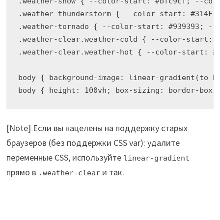
.weather-snow { --color-start: #bfc9cf; --colo
.weather-thunderstorm { --color-start: #314F71
.weather-tornado { --color-start: #939393; --c
.weather-clear.weather-cold { --color-start: #
.weather-clear.weather-hot { --color-start: #8
body { background-image: linear-gradient(to bo
body { height: 100vh; box-sizing: border-box;
[Note] Если вы нацелены на поддержку старых
браузеров (без поддержки CSS var): удалите
переменные CSS, используйте
linear-gradient
прямо в
и так.
.weather-clear