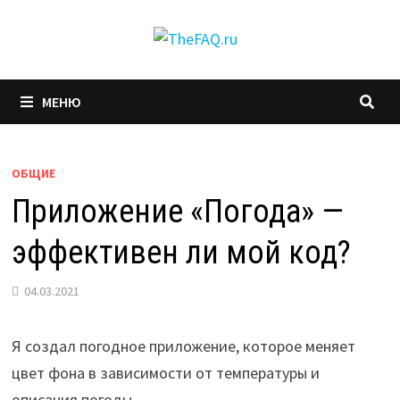
Перейти
к
содержимому
МЕНЮ
ОБЩИЕ
Приложение «Погода» —
эффективен ли мой код?
04.03.2021
Я создал погодное приложение, которое меняет
цвет фона в зависимости от температуры и
описания погоды.