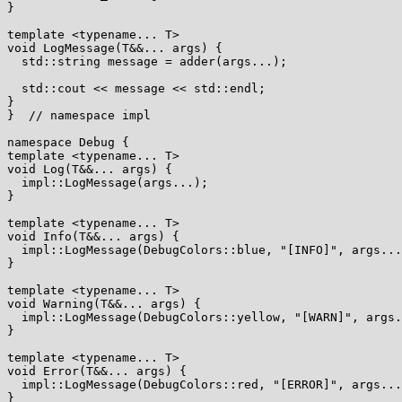
}

template <typename... T>

void LogMessage(T&&... args) {

  std::string message = adder(args...);

  std::cout << message << std::endl;

}

}  // namespace impl

namespace Debug {

template <typename... T>

void Log(T&&... args) {

  impl::LogMessage(args...);

}

template <typename... T>

void Info(T&&... args) {

  impl::LogMessage(DebugColors::blue, "[INFO]", args...
}

template <typename... T>

void Warning(T&&... args) {

  impl::LogMessage(DebugColors::yellow, "[WARN]", args.
}

template <typename... T>

void Error(T&&... args) {

  impl::LogMessage(DebugColors::red, "[ERROR]", args...
}
