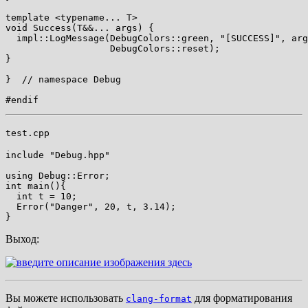
template <typename... T>

void Success(T&&... args) {

  impl::LogMessage(DebugColors::green, "[SUCCESS]", arg
                   DebugColors::reset);

}

}  // namespace Debug

test.cpp
include "Debug.hpp"

using Debug::Error;

int main(){

  int t = 10;

  Error("Danger", 20, t, 3.14);

Выход:
Вы можете использовать
для форматирования
clang-format