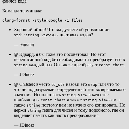
файлов кода.
Команда терминала:
Хороший обзор! Что вы думаете об упоминании
для цветовых кодов?
std::string_view
— Эдвард
@ Эдвард, я бы тоже это посоветовал. Но этот
переписанный код без необходимости преобразует его в
каждый раз. Он также преобразует
.
string
const char*
— JDłuosz
@ Ch3steR вместо
назови это
или что-то,
to_str
wrap
что не подразумевает определенный тип возвращаемого
значения. Использовать
в качестве
string_view
прибыли для
а также
сам, а
const char*
string_view
также
поэтому вам не нужно его копировать. Но
string
держи
return для чисел и тому подобного, где он
string
выделяет память как часть преобразования.
— JDłuosz