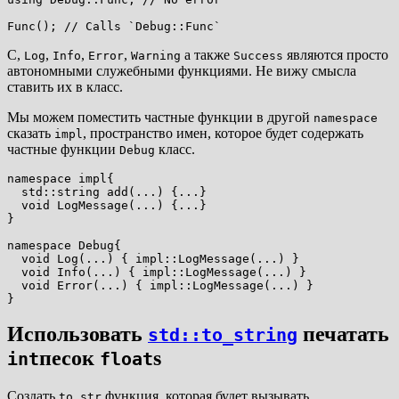
С,
,
,
,
а также
являются просто
Log
Info
Error
Warning
Success
автономными служебными функциями. Не вижу смысла
ставить их в класс.
Мы можем поместить частные функции в другой
namespace
сказать
, пространство имен, которое будет содержать
impl
частные функции
класс.
Debug
namespace impl{

  std::string add(...) {...}

  void LogMessage(...) {...}

}

namespace Debug{

  void Log(...) { impl::LogMessage(...) }

  void Info(...) { impl::LogMessage(...) }

  void Error(...) { impl::LogMessage(...) }

Использовать
печатать
std::to_string
песок
s
int
float
Создать
функция, которая будет вызывать
to_str