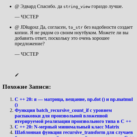
@ Эдвард Спасибо. да
гораздо лучше.
string_view
— Ч3СТЕР
@ JDługosz Да, согласен,
без надобности создает
to_str
копии. Я не рядом со своим ноутбуком. Можете ли вы
добавить ответ, поскольку это очень хорошее
предложение?
— Ч3СТЕР
Похожие Записи:
C ++ 20: я — матрица, вещание, np.dot () и np.matmul
()
Функция batch_recursive_count_if с уровнем
распаковки для произвольной вложенной
итерируемой реализации произвольного типа в C ++
C ++ 20: N-мерный минимальный класс Matrix
Шаблонная функция recursive_transform для случаев