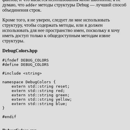
думаю, что
методы структуры Debug — лучший способ
adder
объединения строк.
Кроме того, я не уверен, следует ли мне использовать
структуру, чтобы содержать методы, или я должен
использовать для нее пространство имен, поскольку я хочу
иметь доступ только к общедоступным методам извне
структуры.
DebugColors.hpp
#ifndef DEBUG_COLORS

#define DEBUG_COLORS

#include <string>

namespace DebugColors {

    extern std::string reset;

    extern std::string red;

    extern std::string green;

    extern std::string yellow;

    extern std::string blue;

}

#endif
