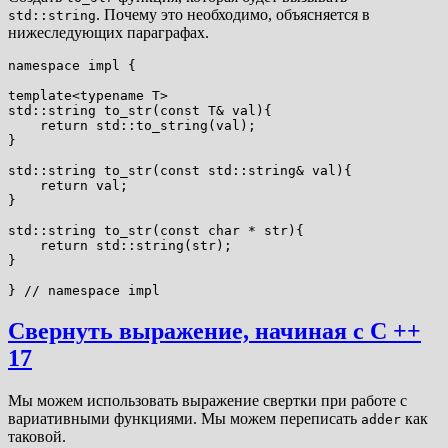
. Почему это необходимо, объясняется в
std::string
нижеследующих параграфах.
namespace impl {

template<typename T>

std::string to_str(const T& val){

    return std::to_string(val);

}

std::string to_str(const std::string& val){

    return val;

}

std::string to_str(const char * str){

    return std::string(str);

}

Свернуть выражение, начиная с C ++
17
Мы можем использовать выражение свертки при работе с
вариативными функциями. Мы можем переписать
как
adder
таковой.