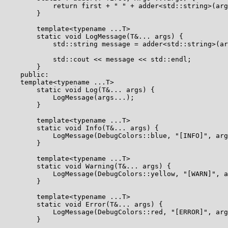
            return first + " " + adder<std::string>(arg
        }

        template<typename ...T>

        static void LogMessage(T&... args) {

            std::string message = adder<std::string>(ar
            std::cout << message << std::endl;

        }

    public:

    template<typename ...T>

        static void Log(T&... args) {

            LogMessage(args...);

        }

        template<typename ...T>

        static void Info(T&... args) {

            LogMessage(DebugColors::blue, "[INFO]", arg
        }

        template<typename ...T>

        static void Warning(T&... args) {

            LogMessage(DebugColors::yellow, "[WARN]", a
        }

        template<typename ...T>

        static void Error(T&... args) {

            LogMessage(DebugColors::red, "[ERROR]", arg
        }
