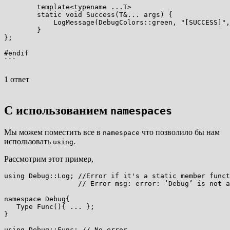
        template<typename ...T>

        static void Success(T&... args) {

            LogMessage(DebugColors::green, "[SUCCESS]",
        }

};

```
1 ответ
С использованием
namespaces
Мы можем поместить все в
что позволило бы нам
namespace
использовать
.
using
Рассмотрим этот пример,
using Debug::Log; //Error if it's a static member funct
                  // Error msg: error: ‘Debug’ is not a
namespace Debug{

   Type Func(){ ... };

}

using Debug::Func; // No error
