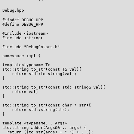
Debug.hpp
#ifndef DEBUG_HPP

#define DEBUG_HPP

#include <iostream>

#include <string>

#include "DebugColors.h"

namespace impl {

template<typename T>

std::string to_str(const T& val){

    return std::to_string(val);

}

std::string to_str(const std::string& val){

    return val;

}

std::string to_str(const char * str){

    return std::string(str);

}

template <typename... Args>

std::string adder(Args&&... args) {

  return ((to_str(args) + " ") + ...);
