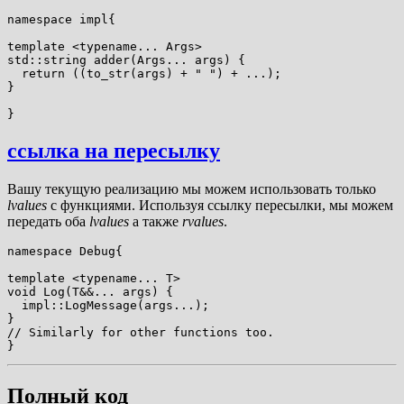
namespace impl{

template <typename... Args>

std::string adder(Args... args) {

  return ((to_str(args) + " ") + ...);

}

ссылка на пересылку
Вашу текущую реализацию мы можем использовать только
lvalues
с функциями. Используя ссылку пересылки, мы можем
передать оба
lvalues
а также
rvalues
.
namespace Debug{

template <typename... T>

void Log(T&&... args) {

  impl::LogMessage(args...);

}

// Similarly for other functions too.

Полный код