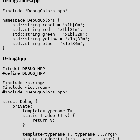
DebugColors.cpp
#include "DebugColors.hpp"

namespace DebugColors {

    std::string reset = "x1b[0m";

    std::string red = "x1b[31m";

    std::string green = "x1b[32m";

    std::string yellow = "x1b[33m";

    std::string blue = "x1b[34m";

Debug.hpp
#ifndef DEBUG_HPP

#define DEBUG_HPP

#include <string>

#include <iostream>

#include "DebugColors.hpp"

struct Debug {

    private:

        template<typename T>

        static T adder(T v) {

            return v;

        }

        template<typename T, typename ...Args>

        static T adder(T first, Args ...args) {
