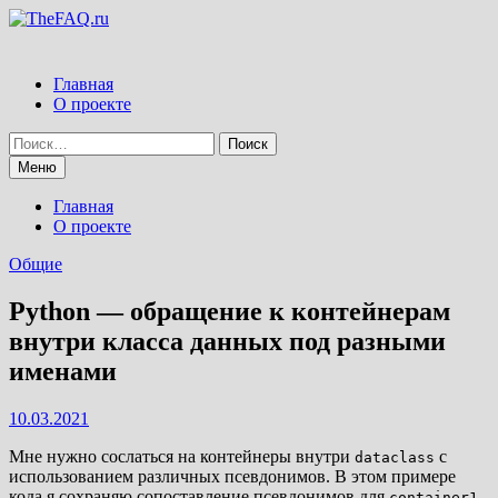
Перейти
к
содержимому
Главная
О проекте
Найти:
Меню
Главная
О проекте
Общие
Python — обращение к контейнерам
внутри класса данных под разными
именами
10.03.2021
Мне нужно сослаться на контейнеры внутри
с
dataclass
использованием различных псевдонимов. В этом примере
кода я сохраняю сопоставление псевдонимов для
container1