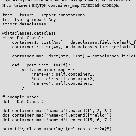
и
внутри
толковый словарь.
container2
container_map
from __future__ import annotations

from typing import Any

import dataclasses

@dataclasses.dataclass

class DataClass1:

    container1: list[Any] = dataclasses.field(default_f
    container2: list[Any] = dataclasses.field(default_f
    container_map: dict[str, list] = dataclasses.field(
    def __post_init__(self):

        self.container_map = {

            'name-a': self.container1,

            'name-c': self.container2,

            'name-d': self.container1

        }

# example usage:

dc1 = DataClass1()

dc1.container_map['name-a'].extend([1, 2, 3])

dc1.container_map['name-c'].extend(["hello"])

dc1.container_map['name-d'].extend([5, 6, 7])
