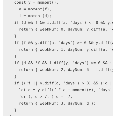
  const y = moment(),

    a = moment(f),

    i = moment(d);

  if (d && f && i.diff(a, 'days') <= 8 && y.di
    return { weekNum: 0, dayNum: y.diff(a, 'da
  }

  if (f && y.diff(a, 'days') >= 0 && y.diff(a,
    return { weekNum: 1, dayNum: y.diff(a, 'da
  }

  if (d && !f && i.diff(y, 'days') >= 0 && i.d
    return { weekNum: 2, dayNum: 6 - i.diff(y,
  }

  if ((!f || y.diff(a, 'days') > 8) && (!d || 
    let d = y.diff(f ? a : moment(e), 'days');
    for (; d > 7; ) d -= 7;

    return { weekNum: 3, dayNum: d };

  }
