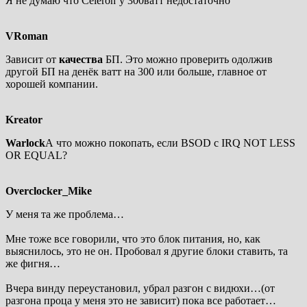
Я не думаю что Celeron’у 300ватт недостаточно
VRoman
Зависит от
качества
БП. Это можно проверить одолжив
другой БП на денёк ватт на 300 или больше, главное от
хорошей компании.
Kreator
Warlock
А что можно покопать, если BSOD с IRQ NOT LESS
OR EQUAL?
Overclocker_Mike
У меня та же проблема…
Мне тоже все говорили, что это блок питания, но, как
выяснилось, это не он. Пробовал я другие блоки ставить, та
же фигня…
Вчера винду переустановил, убрал разгон с видюхи…(от
разгона проца у меня это не зависит) пока все работает…