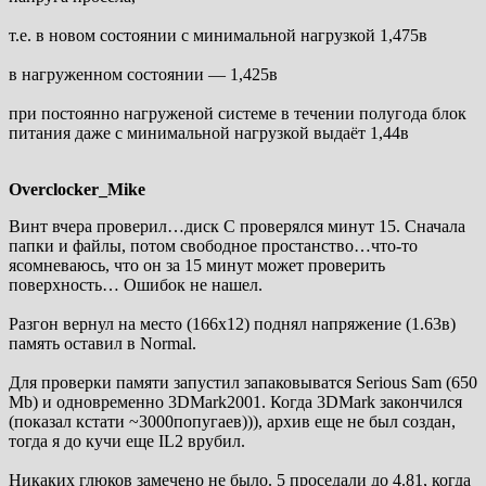
т.е. в новом состоянии с минимальной нагрузкой 1,475в
в нагруженном состоянии — 1,425в
при постоянно нагруженой системе в течении полугода блок
питания даже с минимальной нагрузкой выдаёт 1,44в
Overclocker_Mike
Винт вчера проверил…диск С проверялся минут 15. Сначала
папки и файлы, потом свободное простанство…что-то
ясомневаюсь, что он за 15 минут может проверить
поверхность… Ошибок не нашел.
Разгон вернул на место (166х12) поднял напряжение (1.63в)
память оставил в Normal.
Для проверки памяти запустил запаковыватся Serious Sam (650
Mb) и одновременно 3DMark2001. Когда 3DMark закончился
(показал кстати ~3000попугаев))), архив еще не был создан,
тогда я до кучи еще IL2 врубил.
Никаких глюков замечено не было. 5 проседали до 4.81, когда