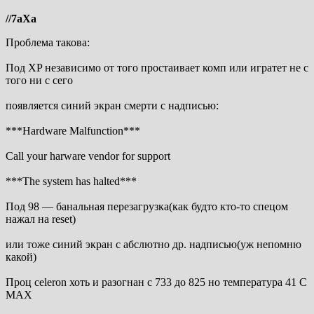
//7aXa
Проблема такова:
Под XP независимо от того простаивает комп или игратет не с
того ни с сего
появляется синий экран смерти с надписью:
***Hardware Malfunction***
Call your harware vendor for support
***The system has halted***
Под 98 — банальная перезагрузка(как будто кто-то спецом
нажал на reset)
или тоже синий экран с абслютно др. надписью(уж непомню
какой)
Проц celeron хоть и разогнан с 733 до 825 но температура 41 С
MAX