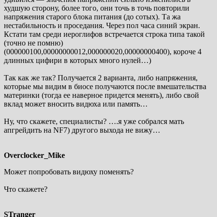
худшую сторону, более того, они точь в точь повторили
напряжения старого блока питания (до сотых). Та жа
нестабильность и проседания. Через пол часа синий экран.
Кстати там среди иероглифов встречается строка типа такой
(точно не помню)
(000000100,00000000012,000000020,00000000400), короче 4
длинных цифири в которых много нулей…)
Так как же так? Получается 2 варианта, либо напряжения,
которые мы видим в биосе получаются после вмешательства
материнки (тогда ее наверное придется менять), либо свой
вклад может вносить видюха или память…
Ну, что скажете, специалисты? ….я уже собрался мать
апгрейдить на NF7) другого выхода не вижу…
Overclocker_Mike
Может попробовать видюху поменять?
Что скажете?
STranger_