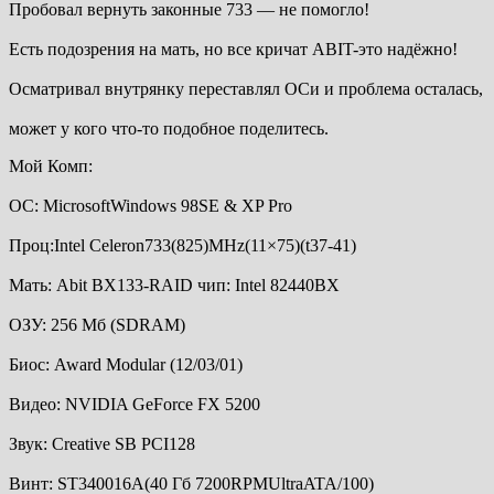
Пробовал вернуть законные 733 — не помогло!
Есть подозрения на мать, но все кричат ABIT-это надёжно!
Осматривал внутрянку переставлял ОСи и проблема осталась,
может у кого что-то подобное поделитесь.
Мой Комп:
ОC: MicrosoftWindows 98SE & XP Pro
Проц:Intel Celeron733(825)MHz(11×75)(t37-41)
Мать: Abit BX133-RAID чип: Intel 82440BX
ОЗУ: 256 Мб (SDRAM)
Биос: Award Modular (12/03/01)
Видео: NVIDIA GeForce FX 5200
Звук: Creative SB PCI128
Винт: ST340016A(40 Гб 7200RPMUltraATA/100)