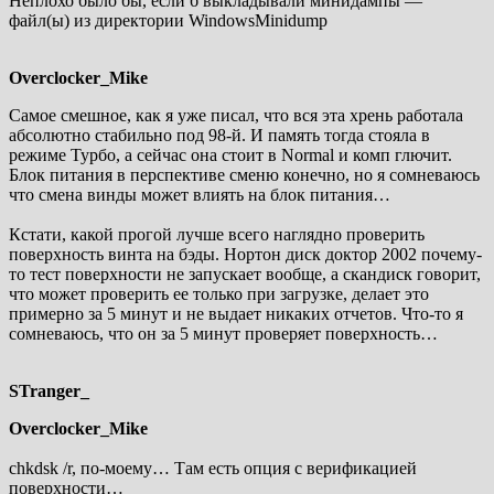
Неплохо было бы, если б выкладывали минидампы —
файл(ы) из директории WindowsMinidump
Overclocker_Mike
Самое смешное, как я уже писал, что вся эта хрень работала
абсолютно стабильно под 98-й. И память тогда стояла в
режиме Турбо, а сейчас она стоит в Normal и комп глючит.
Блок питания в перспективе сменю конечно, но я сомневаюсь
что смена винды может влиять на блок питания…
Кстати, какой прогой лучше всего наглядно проверить
поверхность винта на бэды. Нортон диск доктор 2002 почему-
то тест поверхности не запускает вообще, а скандиск говорит,
что может проверить ее только при загрузке, делает это
примерно за 5 минут и не выдает никаких отчетов. Что-то я
сомневаюсь, что он за 5 минут проверяет поверхность…
STranger_
Overclocker_Mike
chkdsk /r, по-моему… Там есть опция с верификацией
поверхности…