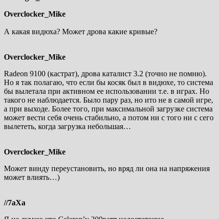
Overclocker_Mike
А какая видюха? Может дрова какие кривые?
Overclocker_Mike
Radeon 9100 (кастрат), дрова каталист 3.2 (точно не помню).
Но я так полагаю, что если бы косяк был в видюхе, то система
бы вылетала при активном ее использовании т.е. в играх. Но
такого не наблюдается. Было пару раз, но ито не в самой игре,
а при выходе. Более того, при максимальной загрузке система
может вести себя очень стабильно, а потом ни с того ни с сего
вылететь, когда загрузка небольшая…
Overclocker_Mike
Может винду переустановить, но вряд ли она на напряжения
может влиять…)
//7aXa