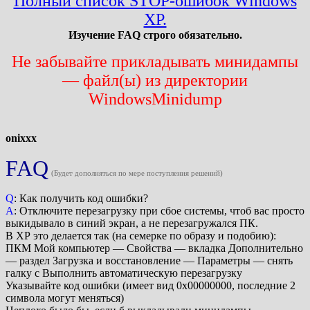
Полный список STOP-ошибок Windows
XP.
Изучение FAQ строго обязательно.
Не забывайте прикладывать минидампы
— файл(ы) из директории
WindowsMinidump
onixxx
FAQ
(Будет дополняться по мере поступления решений)
Q
: Как получить код ошибки?
A
: Отключите перезагрузку при сбое системы, чтоб вас просто
выкидывало в синий экран, а не перезагружался ПК.
В ХР это делается так (на семерке по образу и подобию):
ПКМ Мой компьютер — Свойства — вкладка Дополнительно
— раздел Загрузка и восстановление — Параметры — снять
галку с Выполнить автоматическую перезагрузку
Указывайте код ошибки (имеет вид 0х00000000, последние 2
символа могут меняться)