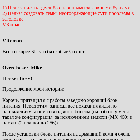
1) Нельзя писать где-либо сплошными заглавными буквами
2) Нельзя создовать темы, неотображающие сути проблемы в
заголовке
VRoman
VRoman
Всего скорее БП у тебя слабый/дохнет.
Overclocker_Mike
Привет Всем!
Продолжение моей истории:
Короче, притащил я с работы заведомо хороший блок
питания. Перед этим, записал все показания аиды по
напряжениям, а они совпадвют с биосом (на работе у меня
такая же конфигурация, за исключением видюхи (MX 460) и
память (2 планки по 256)).
После установки блока питания на домашний комп я очень
удивился — значения напряжений сильно изменились в