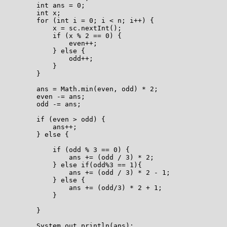
        int ans = 0;

        int x;

        for (int i = 0; i < n; i++) {

            x = sc.nextInt();

            if (x % 2 == 0) {

                even++;

            } else {

                odd++;

            }

        }

        ans = Math.min(even, odd) * 2;

        even -= ans;

        odd -= ans;

        if (even > odd) {

            ans++;

        } else {

            if (odd % 3 == 0) {

                ans += (odd / 3) * 2;

            } else if(odd%3 == 1){

                ans += (odd / 3) * 2 - 1;

            } else {

                ans += (odd/3) * 2 + 1;

            }

        }

        System.out.println(ans);
