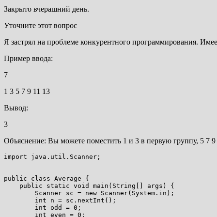
Закрыто
вчерашний день
.
Уточните этот вопрос
Я застрял на проблеме конкурентного программирования. Имеетс
Пример ввода:
7
1 3 5 7 9 11 13
Вывод:
3
Объяснение: Вы можете поместить 1 и 3 в первую группу, 5 7 9
import java.util.Scanner;

public class Average {

    public static void main(String[] args) {

        Scanner sc = new Scanner(System.in);

        int n = sc.nextInt();

        int odd = 0;

        int even = 0;
