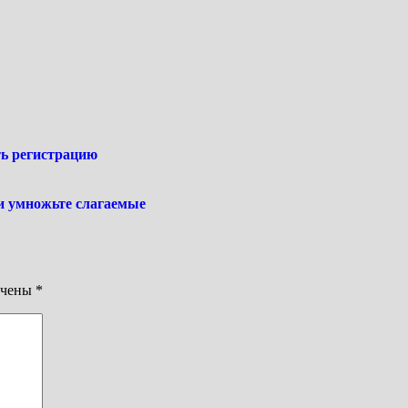
ь регистрацию
 и умножьте слагаемые
ечены
*