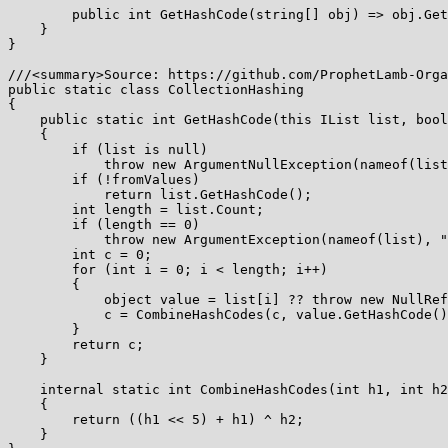
        public int GetHashCode(string[] obj) => obj.Get
    }

}

///<summary>Source: https://github.com/ProphetLamb-Orga
public static class CollectionHashing

{

    public static int GetHashCode(this IList list, bool
    {

        if (list is null)

            throw new ArgumentNullException(nameof(list
        if (!fromValues)

            return list.GetHashCode();

        int length = list.Count;

        if (length == 0)

            throw new ArgumentException(nameof(list), "
        int c = 0;

        for (int i = 0; i < length; i++)

        {

            object value = list[i] ?? throw new NullRef
            c = CombineHashCodes(c, value.GetHashCode()
        }

        return c;

    }

    internal static int CombineHashCodes(int h1, int h2
    {

        return ((h1 << 5) + h1) ^ h2;

    }
