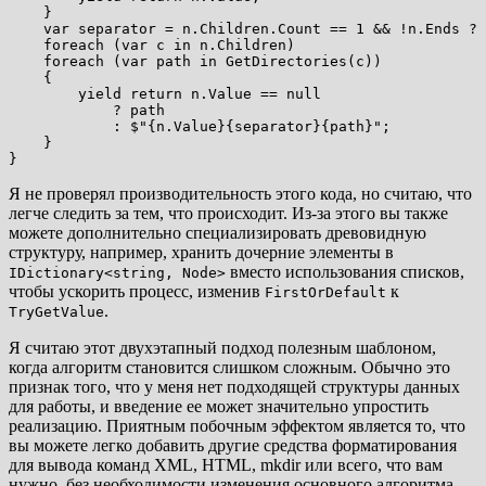
    }

    var separator = n.Children.Count == 1 && !n.Ends ? 
    foreach (var c in n.Children)

    foreach (var path in GetDirectories(c))

    {

        yield return n.Value == null

            ? path

            : $"{n.Value}{separator}{path}";

    }

Я не проверял производительность этого кода, но считаю, что
легче следить за тем, что происходит. Из-за этого вы также
можете дополнительно специализировать древовидную
структуру, например, хранить дочерние элементы в
вместо использования списков,
IDictionary<string, Node>
чтобы ускорить процесс, изменив
к
FirstOrDefault
.
TryGetValue
Я считаю этот двухэтапный подход полезным шаблоном,
когда алгоритм становится слишком сложным. Обычно это
признак того, что у меня нет подходящей структуры данных
для работы, и введение ее может значительно упростить
реализацию. Приятным побочным эффектом является то, что
вы можете легко добавить другие средства форматирования
для вывода команд XML, HTML, mkdir или всего, что вам
нужно, без необходимости изменения основного алгоритма.