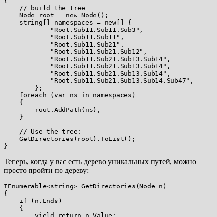
{

    // build the tree

    Node root = new Node();

    string[] namespaces = new[] {

            "Root.Sub11.Sub11.Sub3",

            "Root.Sub11.Sub11",

            "Root.Sub11.Sub21",

            "Root.Sub11.Sub21.Sub12",

            "Root.Sub11.Sub21.Sub13.Sub14",

            "Root.Sub11.Sub21.Sub13.Sub14",

            "Root.Sub11.Sub21.Sub13.Sub14",

            "Root.Sub11.Sub21.Sub13.Sub14.Sub47",

        };

    foreach (var ns in namespaces)

    {

        root.AddPath(ns);

    }

    // Use the tree:

    GetDirectories(root).ToList();

Теперь, когда у вас есть дерево уникальных путей, можно
просто пройти по дереву:
IEnumerable<string> GetDirectories(Node n)

{

    if (n.Ends)

    {

        yield return n.Value;
