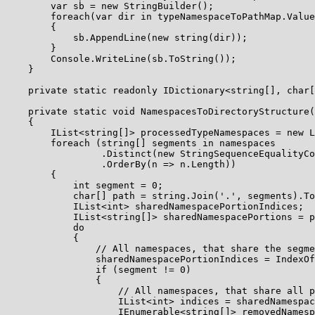
        var sb = new StringBuilder();

        foreach(var dir in typeNamespaceToPathMap.Value
        {

            sb.AppendLine(new string(dir));

        }

        Console.WriteLine(sb.ToString());

    }

    private static readonly IDictionary<string[], char[
    private static void NamespacesToDirectoryStructure(
    {

        IList<string[]> processedTypeNamespaces = new L
        foreach (string[] segments in namespaces

                 .Distinct(new StringSequenceEqualityCo
                 .OrderBy(n => n.Length))

        {

            int segment = 0;

            char[] path = string.Join('.', segments).To
            IList<int> sharedNamespacePortionIndices;

            IList<string[]> sharedNamespacePortions = p
            do

            {

                // All namespaces, that share the segme
                sharedNamespacePortionIndices = IndexOf
                if (segment != 0)

                {

                    // All namespaces, that share all p
                    IList<int> indices = sharedNamespac
                    IEnumerable<string[]> removedNamesp