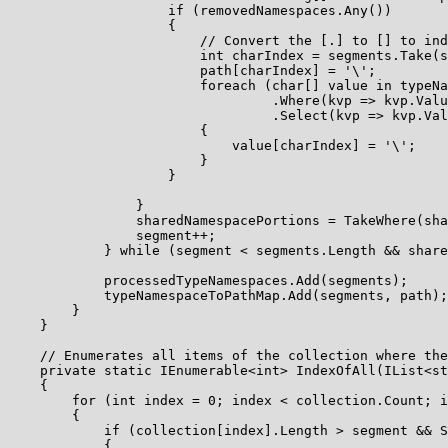
                    if (removedNamespaces.Any())

                    {

                        // Convert the [.] to [] to ind
                        int charIndex = segments.Take(s
                        path[charIndex] = '\';

                        foreach (char[] value in typeNa
                                 .Where(kvp => kvp.Valu
                                 .Select(kvp => kvp.Val
                        {

                            value[charIndex] = '\';

                        }

                    }

                }

                sharedNamespacePortions = TakeWhere(sha
                segment++;

            } while (segment < segments.Length && share
            processedTypeNamespaces.Add(segments);

            typeNamespaceToPathMap.Add(segments, path);

        }

    }

    // Enumerates all items of the collection where the
    private static IEnumerable<int> IndexOfAll(IList<st
    {

        for (int index = 0; index < collection.Count; i
        {

            if (collection[index].Length > segment && S
            {
