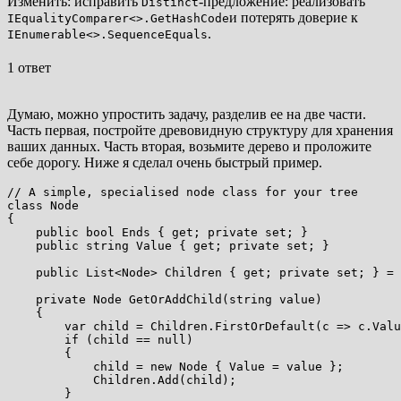
Изменить: исправить
-предложение: реализовать
Distinct
и потерять доверие к
IEqualityComparer<>.GetHashCode
.
IEnumerable<>.SequenceEquals
1 ответ
Думаю, можно упростить задачу, разделив ее на две части.
Часть первая, постройте древовидную структуру для хранения
ваших данных. Часть вторая, возьмите дерево и проложите
себе дорогу. Ниже я сделал очень быстрый пример.
// A simple, specialised node class for your tree

class Node

{

    public bool Ends { get; private set; }

    public string Value { get; private set; }

    public List<Node> Children { get; private set; } = 
    private Node GetOrAddChild(string value)

    {

        var child = Children.FirstOrDefault(c => c.Valu
        if (child == null)

        {

            child = new Node { Value = value };

            Children.Add(child);

        }
