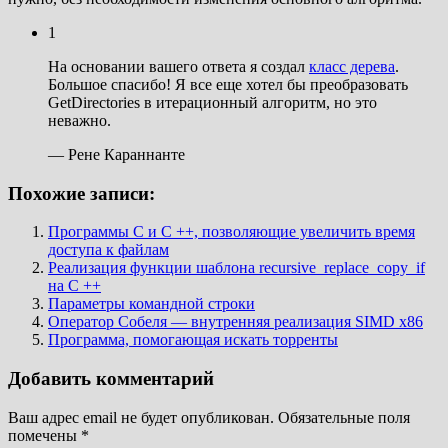
1
На основании вашего ответа я создал
класс дерева
.
Большое спасибо! Я все еще хотел бы преобразовать
GetDirectories в итерационный алгоритм, но это
неважно.
— Рене Караннанте
Похожие записи:
Программы C и C ++, позволяющие увеличить время
доступа к файлам
Реализация функции шаблона recursive_replace_copy_if
на C ++
Параметры командной строки
Оператор Собеля — внутренняя реализация SIMD x86
Программа, помогающая искать торренты
Добавить комментарий
Ваш адрес email не будет опубликован.
Обязательные поля
помечены
*