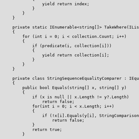
                yield return index;

            }

        }

    }

    private static IEnumerable<string[]> TakeWhere(ILis
    {

        for (int i = 0; i < collection.Count; i++)

        {

            if (predicate(i, collection[i]))

            {

                yield return collection[i];

            }

        }

    }

    private class StringSequenceEqualityComparer : IEqu
    {

        public bool Equals(string[] x, string[] y)

        {

            if (x is null || x.Length != y?.Length)

                return false;

            for(int i = 0; i < x.Length; i++)

            {

                if (!x[i].Equals(y[i], StringComparison
                    return false;

            }

            return true;

        }
