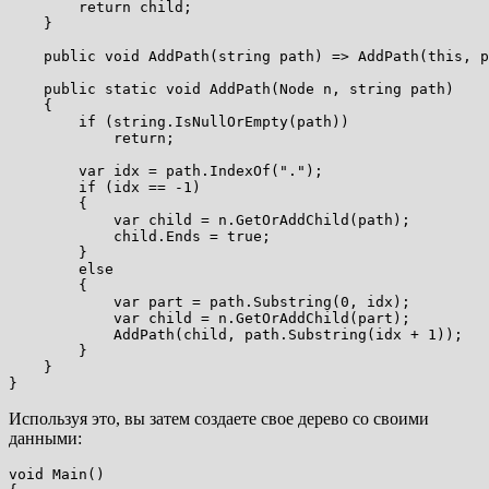
        return child;

    }

    public void AddPath(string path) => AddPath(this, p
    public static void AddPath(Node n, string path)

    {

        if (string.IsNullOrEmpty(path))

            return;

        var idx = path.IndexOf(".");

        if (idx == -1)

        {

            var child = n.GetOrAddChild(path);

            child.Ends = true;

        }

        else

        {

            var part = path.Substring(0, idx);

            var child = n.GetOrAddChild(part);

            AddPath(child, path.Substring(idx + 1));

        }

    }

Используя это, вы затем создаете свое дерево со своими
данными:
void Main()
