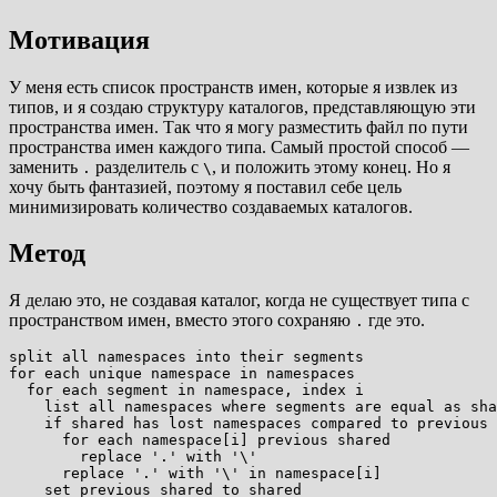
Мотивация
У меня есть список пространств имен, которые я извлек из
типов, и я создаю структуру каталогов, представляющую эти
пространства имен. Так что я могу разместить файл по пути
пространства имен каждого типа. Самый простой способ —
заменить
разделитель с
, и положить этому конец. Но я
.
\
хочу быть фантазией, поэтому я поставил себе цель
минимизировать количество создаваемых каталогов.
Метод
Я делаю это, не создавая каталог, когда не существует типа с
пространством имен, вместо этого сохраняю
где это.
.
split all namespaces into their segments

for each unique namespace in namespaces

  for each segment in namespace, index i

    list all namespaces where segments are equal as sha
    if shared has lost namespaces compared to previous 
      for each namespace[i] previous shared

        replace '.' with '\' 

      replace '.' with '\' in namespace[i]

    set previous shared to shared
