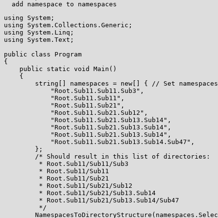
using System;

using System.Collections.Generic;

using System.Linq;

using System.Text;  

public class Program

{

    public static void Main()

    {

        string[] namespaces = new[] { // Set namespaces
            "Root.Sub11.Sub11.Sub3",

            "Root.Sub11.Sub11",

            "Root.Sub11.Sub21",

            "Root.Sub11.Sub21.Sub12",

            "Root.Sub11.Sub21.Sub13.Sub14",

            "Root.Sub11.Sub21.Sub13.Sub14",

            "Root.Sub11.Sub21.Sub13.Sub14",

            "Root.Sub11.Sub21.Sub13.Sub14.Sub47",

        };

        /* Should result in this list of directories:

         * Root.Sub11/Sub11/Sub3

         * Root.Sub11/Sub11

         * Root.Sub11/Sub21

         * Root.Sub11/Sub21/Sub12

         * Root.Sub11/Sub21/Sub13.Sub14

         * Root.Sub11/Sub21/Sub13.Sub14/Sub47

         */

        NamespacesToDirectoryStructure(namespaces.Selec