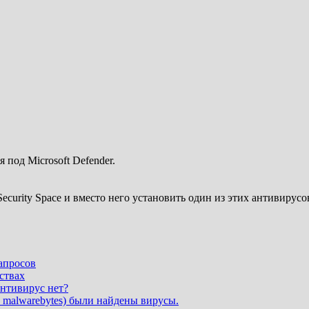
под Microsoft Defender.
urity Space и вместо него установить один из этих антивирусо
апросов
ствах
антивирус нет?
 malwarebytes) были найдены вирусы.