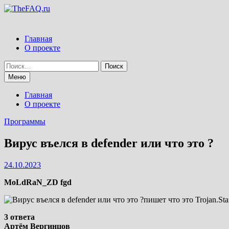
Перейти
к
содержимому
Главная
О проекте
Найти:
Меню
Главная
О проекте
Программы
Вирус въелся в defender или что это ?
24.10.2023
MoLdRaN_ZD fgd
пишет что это Trojan.Sta
3 ответа
Артём Вергинцов