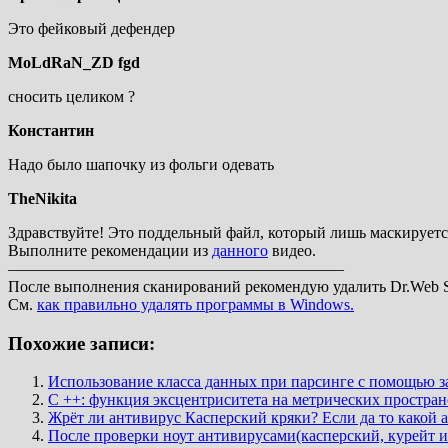
Это фейковый дефендер
MoLdRaN_ZD fgd
сносить целиком ?
Константин
Надо было шапочку из фольги одевать
TheNikita
Здравствуйте! Это поддельный файл, который лишь маскируется 
Выполните рекомендации из
данного
видео.
—————————————————————
После выполнения сканирований рекомендую удалить Dr.Web Sec
См.
как правильно удалять программы в Windows.
Похожие записи:
Использование класса данных при парсинге с помощью з
C ++: функция эксцентриситета на метрических простран
Жрёт ли антивирус Касперский кряки? Если да то какой 
После проверки ноут антивирусами(касперский, курейт и