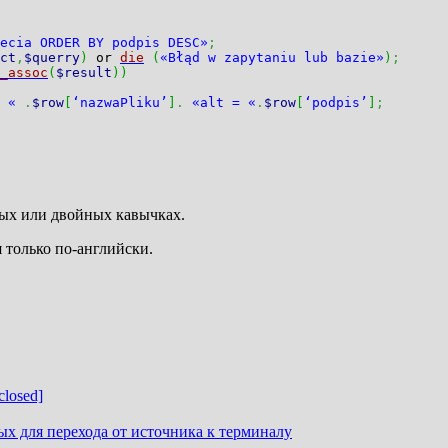
ecia ORDER BY podpis DESC»
;
ct
,
$querry
)
or
die
(
«Błąd w zapytaniu lub bazie»
)
;
_assoc
(
$result
)
)
 «
.
$row
[
‘nazwaPliku’
]
.
«alt = «
.
$row
[
‘podpis’
]
;
ных или двойных кавычках.
 только по-английски.
closed]
х для перехода от источника к терминалу