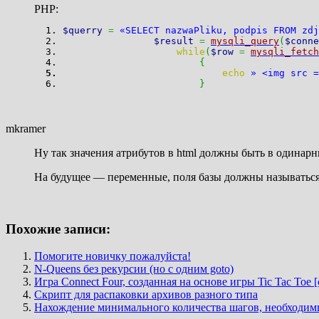
PHP:
$querry
=
«SELECT nazwaPliku, podpis FROM zdj
$result
=
mysqli_query
(
$conne
while
(
$row
=
mysqli_fetch
{
echo
» <img src =
}
mkramer
Ну так значения атрибутов в html должны быть в одинар
На будущее — переменные, поля базы должны называться
Похожие записи:
Помогите новичку пожалуйста!
N-Queens без рекурсии (но с одним goto)
Игра Connect Four, созданная на основе игры Tic Tac Toe [
Скрипт для распаковки архивов разного типа
Нахождение минимального количества шагов, необходимы