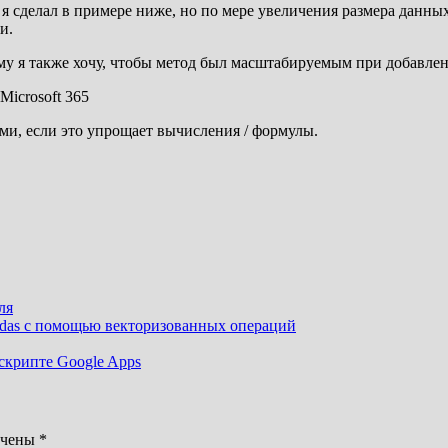
 я сделал в примере ниже, но по мере увеличения размера данн
и.
ому я также хочу, чтобы метод был масштабируемым при добавле
Microsoft 365
ми, если это упрощает вычисления / формулы.
ля
ndas с помощью векторизованных операций
 скрипте Google Apps
ечены
*